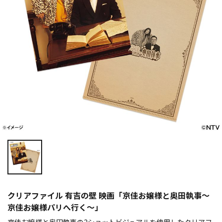
クリアファイル 有吉の壁 映画「京佳お嬢様と奥田執事～
京佳お嬢様パリへ行く～」