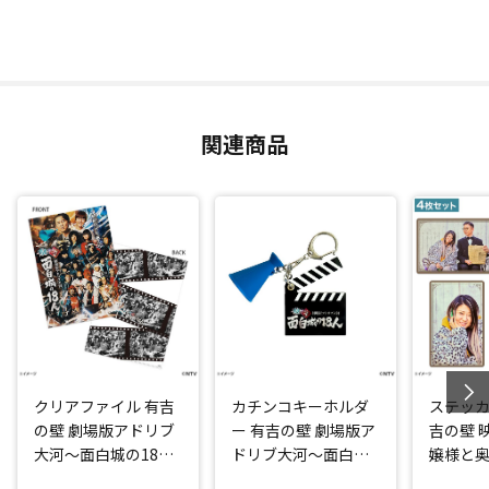
関連商品
クリアファイル 有吉
カチンコキーホルダ
ステッカ
の壁 劇場版アドリブ
ー 有吉の壁 劇場版ア
吉の壁 
大河～面白城の18人
ドリブ大河～面白城
嬢様と
～
の18人～
佳お嬢