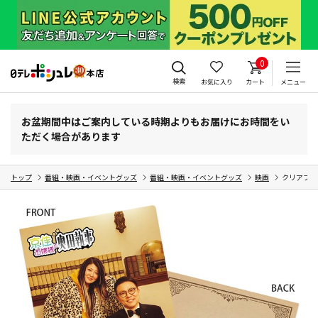
0
検索
お気に入り
カート
メニュー
お盆期間中はご案内している時期よりもお届けにお時間をい
ただく場合があります
トップ
番組・映画・イベントグッズ
番組・映画・イベントグッズ
映画
クリアファ