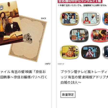
ァイル 有吉の壁 映画「京佳お
ブラウン管テレビ風トレーディ
奥田執事～京佳お嬢様パリへ行く
ッジ 有吉の壁 劇場版アドリブ
白城の18人～
数量限定