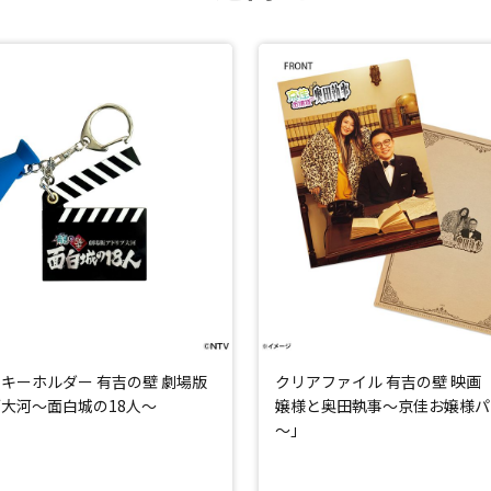
キーホルダー 有吉の壁 劇場版
クリアファイル 有吉の壁 映画
大河～面白城の18人～
嬢様と奥田執事～京佳お嬢様パ
～」