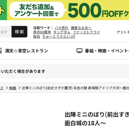
注目ワード
バカ売れ
親愛なる夫へ
笑点60周年
キングダム
ファーストクライ
ゲスト
告白
ちゅーとりえらいぶ!!
満天☆青空レストラン
番組・映画・イベント
をいただく場合があります
ズ
映画
出陣ミニのぼり(前出すぎだ慶次) 有吉の壁 劇場版アドリブ大河～面白
出陣ミニのぼり(前出すぎ
面白城の18人～