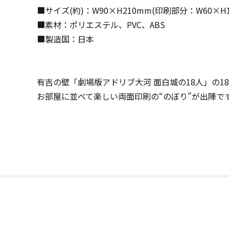
■サイズ(約)：W90×H210mm(印刷部分：W60×H1
■素材：ポリエステル、PVC、ABS
■製造国：日本
有吉の壁「劇場版アドリブ大河 面白城の18人」の1
お部屋に並べて楽しい両面印刷の“のぼり”が出陣で