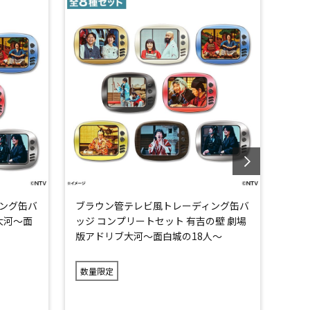
ング缶バ
ブラウン管テレビ風トレーディング缶バ
京佳
大河～面
ッジ コンプリートセット 有吉の壁 劇場
グチ
版アドリブ大河～面白城の18人～
と奥
数量限定
数量