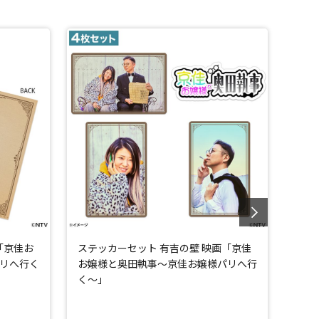
「京佳お
ステッカーセット 有吉の壁 映画「京佳
ヴィ
リへ行く
お嬢様と奥田執事～京佳お嬢様パリへ行
の壁
く～」
人～
数量