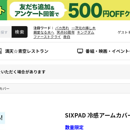
注目ワード
バカ売れ
一次元の挿し木
親愛なる夫へ
笑点60周年
キングダム
ゲスト
ファーストクライ
告白
満天☆青空レストラン
番組・映画・イベント
をいただく場合があります
ムカバー
SIXPAD 冷感アームカバ
数量限定