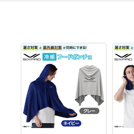
「SIXPAD 冷感アームカバー」のもう一つの魅力は紫外線
なんと99％のUVカット率！
ぬらさなくてもUV カット効果があるため、つけるだけでO
スポーツ観戦やフェス、屋外作業、アウトドアなどの夏の
*1：乾いていたら、再度ぬらしてください。
*2：タンブラー乾燥、ドラム式洗濯機のご使用は避けてく