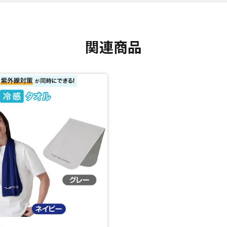
対策もバッチリなこと。
K。
強い日差しからしっかりガードします。
関連商品
ださい。
閉じる