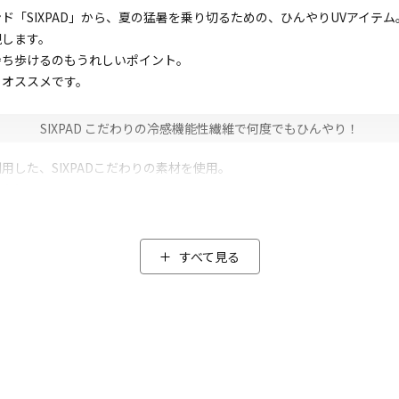
「SIXPAD」から、夏の猛暑を乗り切るための、ひんやりUVアイテム
現します。
持ち歩けるのもうれしいポイント。
もオススメです。
SIXPAD こだわりの冷感機能性繊維で何度でもひんやり！
した、SIXPADこだわりの素材を使用。
んやり。
感が復活(*1)。もちろん電源や電池不要です。
あるとともに肌にベタ付きづらく、さらさらとした質感を保ちます。
すべて見る
しいポイント！(*2)
シュタイムにもおすすめです。
つけるだけ！99％のUVカット率で紫外線もしっかりカット