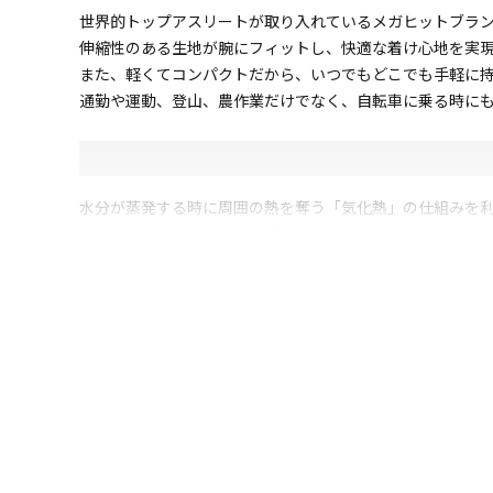
世界的トップアスリートが取り入れているメガヒットブランド
伸縮性のある生地が腕にフィットし、快適な着け心地を実
また、軽くてコンパクトだから、いつでもどこでも手軽に
通勤や運動、登山、農作業だけでなく、自転車に乗る時に
水分が蒸発する時に周囲の熱を奪う「気化熱」の仕組みを利用
だから水で「ぬらして」、「絞って」、「振るだけ」でひ
しかも冷たさが弱まったと感じても、振れば何度でもひんやり
吸水性・速乾性・通気性にも優れているので、冷感効果が
さらに、耐久性が高く洗濯しても冷感機能が持続するのもうれ
暑さ対策をしたいスポーツシーンや、運動前後のリフレッ