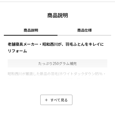
商品説明
商品説明
商品仕様
老舗寝具メーカー・昭和西川が、羽毛ふとんをキレイに
リフォーム
たっぷり250グラム補充
昭和西川が厳選した新品の羽毛(ホワイトダックダウン85％・
フェザー15％)をたっぷり250グラム補充。職人の手によって
片寄りなく均等に入れていき、ふっくら感が蘇ります。
古くなった羽毛ふとんを丁寧に洗浄し、高温で乾燥。一緒に
除菌・ダニ除去も行います。
すべて見る
さらに、除塵も行い綺麗な羽毛に仕上げます。