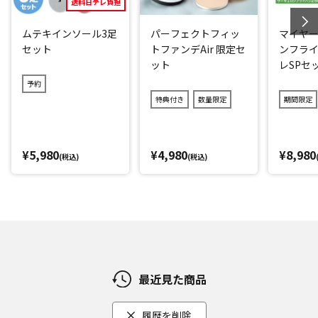
送料日テレ負担
ムテキインソール3足
パーフェクトフィッ
マイヤー
セット
トファンデAir 限定セ
ンフライ
ット
レSPセ
予約
特典付き
数量限定
期間限定
¥5,980
¥4,980
¥8,980
(税込)
(税込)
最近見た商品
履歴を削除