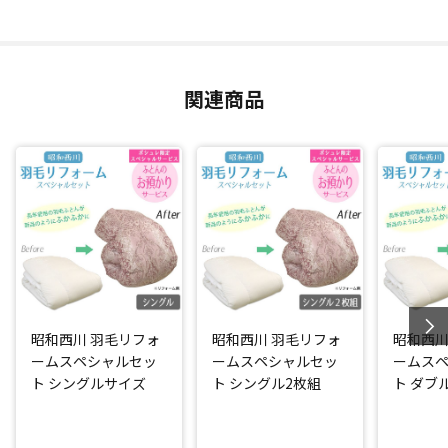
抗菌防臭加工(*)
羽毛ふとんの側生地は、抗菌防臭加工(*)を施した生地にお取
替え！(※柄はお任せとなっております。)
関連商品
完成時には昭和西川の名前付き品質表示を付けてお届けしま
す。
「ふとんのお預かりサービス」をセットにした日テレポシュ
レだけのスペシャルセット！
綺麗に仕立て直した羽毛ふとんを一時的にお預かりします。
*：ニッセンケン品質評価センター調べ
閉じる
昭和西川 羽毛リフォ
昭和西川 羽毛リフォ
昭和西川
ームスペシャルセッ
ームスペシャルセッ
ームス
ト シングルサイズ
ト シングル2枚組
ト ダブ