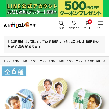
0
検索
お気に入り
カート
メニュー
お盆期間中はご案内している時期よりもお届けにお時間をい
ただく場合があります
トップ
番組・映画・イベントグッズ
番組・映画・イベントグッズ
その他(情報・スポ