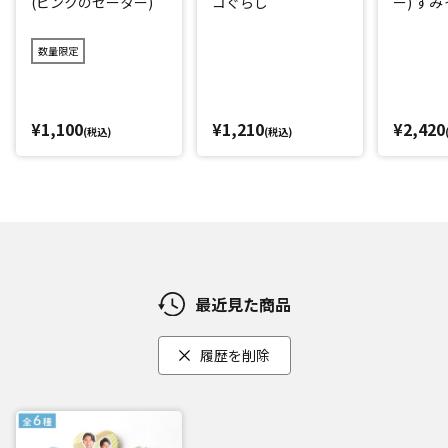
(ピンクのセーター)
コぐらし
ー) す
数量限定
¥1,100
¥1,210
¥2,420
(税込)
(税込)
最近見た商品
履歴を削除