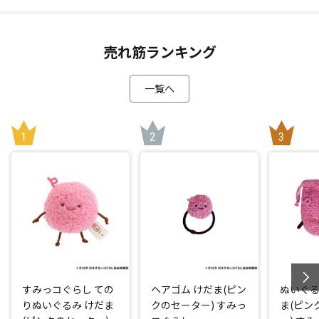
売れ筋ランキング
一覧へ
すみっコぐらし ての
ヘアゴム けだま(ピン
ぬいぐる
りぬいぐるみ けだま
クのセーター) すみっ
ま(ピン