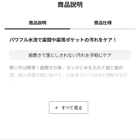
商品説明
商品説明
商品仕様
パワフル水流で歯間や歯周ポケットの汚れをケア！
歯磨きで落としきれない汚れを手軽にケア
使い方は簡単！歯磨きの後、タンクに水を入れて歯と歯の
間、歯と歯茎の間に向けて、口全体で1～2分ほど噴射するだ
け！
コンパクトでありながらハイパワーな水圧を噴射し、しっか
りとした洗浄力で、短時間で効率よく歯間や歯周ポケットの
汚れを落とすことができます。
すべて見る
3種類のモード
パルス・ソフト・ノーマルの3種類のモードを搭載しているの