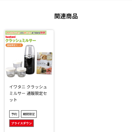
で、お好みに合わせてお選びいただけます。
関連商品
パルス：リズミカルに強弱のあるモード
ソフト：歯茎が刺激に対してデリケートな方、初心者にオス
スメのソフトなモード
ノーマル：しっかりとケアをしたい方向けの一定の強さの標
準モード
コンパクト＆軽量
コンパクトかつ軽量なので、バッグに入れて職場や旅行先な
ど外出時の持ち運びも便利！
さらに、防水仕様(IPX7)(*1)なので、お風呂場や洗面台などの
イワタニ クラッシュ
水場でも手軽に使用できます。
ミルサー 通販限定セ
ット
歯周ポケット用ノズル、歯列矯正用ノズル、舌用ノズルな
ど、付属のアタッチメントを用途に合わせてお使いいただけ
予約
期間限定
ます。
プライスダウン