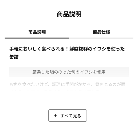
商品説明
商品説明
商品仕様
手軽においしく食べられる！鮮度抜群のイワシを使った
缶詰
厳選した脂ののった旬のイワシを使用
お魚を食べたいけど、調理に手間がかかる、骨をとるのが面
倒！そんな方にオススメの「ミニとろイワシ缶」！
イワシの旬最盛期(6～8月頃もしくは1月頃)に千葉県銚子港で
水揚げされた鮮度抜群のマイワシの中から、脂ののりとサイ
ズなど、メーカーの厳しい基準をクリアした「ミニとろイワ
すべて見る
シ缶」に見合うイワシだけを使用。
イワシを鮮度が良いうちに缶詰にすることで、素材のうま味
をギュッと閉じ込めました。