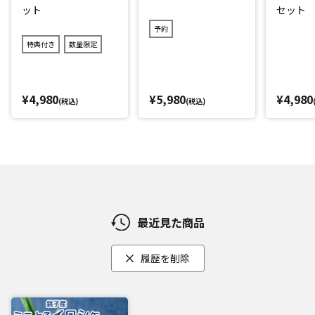
ット
セット
が、シンプルな味付けなのでいろいろなアレンジも◎
予約
パスタ、サラダのトッピング、卵とじ丼など使い勝手は抜
特典付き
数量限定
群！イワシのうま味が詰まった煮汁ごと使うのがオススメで
す。
缶詰なので常温保存OK！あと1品足りないときや作るのが面
¥4,980
¥5,980
¥4,980
倒、1人分のちょっとした量だけほしい！というときにオスス
(税込)
(税込)
メです！
【お召し上がり方】
缶を開けてそのまま。缶から器に移して、そのままお召し上
がりいただけます。
ほかにもアレンジとして、パスタやサラダ、ピザにトッピン
グやイワシ丼などもオススメです。
最近見た商品
イワシのうま味を含んだ煮汁ごと使うのがオススメ！便利な
レシピ付きです！
履歴を削除
*1：メーカー調べ