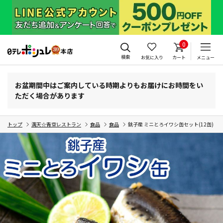
0
検索
お気に入り
カート
メニュー
お盆期間中はご案内している時期よりもお届けにお時間をい
ただく場合があります
トップ
満天☆青空レストラン
食品
食品
銚子産 ミニとろイワシ缶セット(12缶)