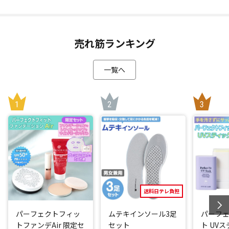
「ミニとろイワシ缶」に使えるまとまった量のイワシが水揚
げされることは年に数回しかなく(*1)、なかなか流通しない
貴重な缶詰をポシュレで確保しました！
売れ筋ランキング
骨までトロトロで食べやすい！アレンジも自在
一覧へ
イワシの頭と尾、内臓を丁寧に取り除き、こだわりの調味料
を加え骨まで柔らかく煮込みました。
素材の味がしっかりしているので、調味料は喜界島産のきび
糖と、小豆島の醤油(しょうゆ)蔵「ヤマヒサ」がつくる国産丸
大豆醤油(しょうゆ)だけ。じんわりとした甘みはご飯にぴった
り！
骨まで丸ごと食べられるので、お子様からご年配の方まで簡
単においしくお召し上がりいただけます。
骨ごと食べられるからカルシウムたっぷり！イワシは栄養価
が高く、たんぱく質も豊富。ビタミンD、ビタミンB12、おと
送料日テレ負担
なが気になるDHAやEPAも手軽に摂れちゃいます！
パーフェクトフィッ
ムテキインソール3足
パーフ
トファンデAir 限定セ
セット
ト UV
そのままご飯と一緒に召し上がるのももちろんおいしいです