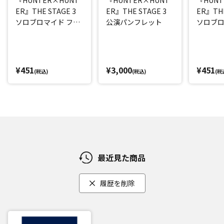
ER』THE STAGE 3
ER』THE STAGE 3
ER』THE
ソロブロマイド フェ
公演パンフレット
ソロブロ
イタン(平松來馬)
(西山蓮都
¥451
¥3,000
¥451
(税込)
(税込)
(税
最近見た商品
履歴を削除