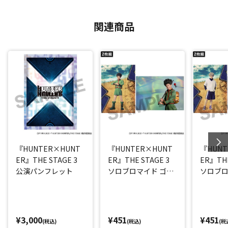
関連商品
『HUNTER×HUNT
『HUNTER×HUNT
『HUNT
ER』THE STAGE 3
ER』THE STAGE 3
ER』THE
公演パンフレット
ソロブロマイド ゴン
ソロブロ
(西山蓮都)
ア(阿久
¥3,000
¥451
¥451
(税込)
(税込)
(税