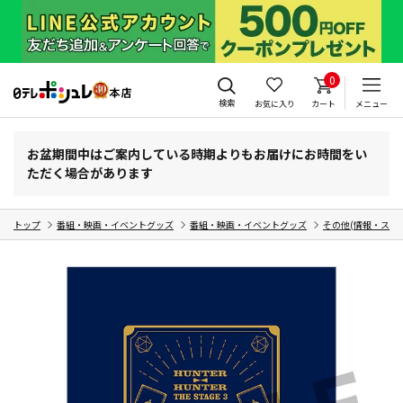
0
検索
お気に入り
カート
メニュー
お盆期間中はご案内している時期よりもお届けにお時間をい
ただく場合があります
トップ
番組・映画・イベントグッズ
番組・映画・イベントグッズ
その他(情報・スポ