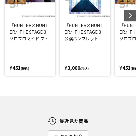
『HUNTER×HUNT
『HUNTER×HUNT
『HUNT
ER』THE STAGE 3
ER』THE STAGE 3
ER』THE
ソロブロマイド フェ
公演パンフレット
ソロブロ
イタン(平松來馬)
(西山蓮都
¥451
¥3,000
¥451
(税込)
(税込)
(税
最近見た商品