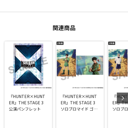
関連商品
『HUNTER×HUNT
『HUNTER×HUNT
『HUNT
ER』THE STAGE 3
ER』THE STAGE 3
ER』THE
公演パンフレット
ソロブロマイド ゴン
ソロブロ
(西山蓮都)
ア(阿久