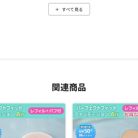
ッチリです！
すべて見る
水性」も最大の☆☆を取得しました。
粧持ち効果)ながら、お手持ちの洗顔料でするんと落とせるので、お手入
様々な肌トーンに合うカラー＆肌悩みもカバー
肌の色に合うように開発されているので、自分の肌に合わせて色選びを
トロールし、悩みを自然にカバー。お肌に透明感や輝きを与えキレイに見
なツヤ肌を目指しました。
関連商品
美容成分追加
らに、3種類のコラーゲンと４種類のヒアルロン酸、ナノビタミンカプセルな
不使用です。
◆さらにスペシャルな限定セット！