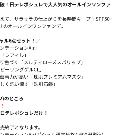
)突破！日テレポシュレで大人気のオールインワンファ
えて、サラサラの仕上がりを長時間キープ！SPF50+
チリのオールインワンファンデ。
シャル6点セット！／
デーションAir」
「レフィル」
り色づく「メルティローズスパリップ」
ピーリングゲルCL」
密着力が高い「珠肌プレミアムマスク」
しく洗い流す「珠肌石鹸」
*2)のところ
)！
日テレポシュレだけ！
販売終了となります。
デーションAir(ポシュレ通常価格4,600円税込)