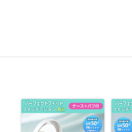
国内最大値のSPF50+ PA++++はキープ。紫外線対策もバ
水に浸かった後に、「SPF」を保持できるかを示す「UV耐
汗や皮脂などでも落ちにくいウオータープルーフタイプ(化
ファンデーションのカラーは1色だけ。この１色で様々なお
その秘密は配合された「8色の偏光パウダー」。肌色をコン
エアリーでサラサラな使い心地、さらに透明感のある上品
花粉やPM2.5などでゆらぎやすいお肌もガード(*4)。さ
パラベンやアルコール、鉱物油、合成香料、タール色素も
・メルティローズスパリップ