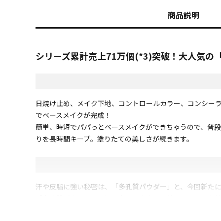
商品説明
シリーズ累計売上71万個(*3)突破！大人気
日焼け止め、メイク下地、コントロールカラー、コンシーラ
でベースメイクが完成！
簡単、時短でパパっとベースメイクができちゃうので、普
りを長時間キープ。塗りたての美しさが続きます。
汗や皮脂に強い秘密は、「多孔質パウダー」と、今回新た
「多孔質パウダー」が汗や余分な皮脂を吸着しテカリと化
うになりました！パウダーにははっ水処理を施しているか