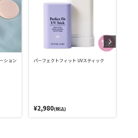
ットリップです。
*6)ピーリングゲルです。
*7)と加水分解卵殻膜(*8)を配合。角質層のすみずみまで
ーション
パーフェクトフィット UVスティック
パー
セッ
¥2,980
¥3,
(税込)