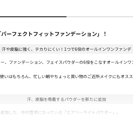
の「パーフェクトフィットファンデーション」！
汗や皮脂に強く、テカりにくい！1つで6役のオールインワンファンデ
ー、ファンデーション、フェイスパウダーの6役をこなすオールインワ
段使いはもちろん、忙しい朝やちょっと買い物のご近所メイクにもオスス
汗、皮脂を吸着するパウダーを新たに追加
に追加した、中が空洞になっている「エアリーライトパウダー」。
粧崩れを抑え、新たに追加した「エアリーライトパウダー」が汗・皮脂
ら、汗をかいても崩れにくくなっています。