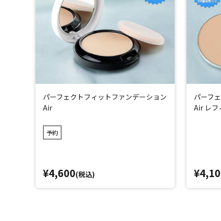
SPF23 PA++で紫外線をカット。紫外線から乾燥した唇
・マイルドピーリングゲルCL ダマスクローズの香り
肌の上でくるくるとマッサージするだけで、がんこな古い角
ぬれた肌にも使えるので、お風呂でも使用可能。気分がリ
・珠肌プレミアムマスク
独特の密着感を叶えるため、バイオセルロースを採用したこだ
パーフェクトフィットファンデーション
パーフ
うるおいを届けます。
Air
Air レ
※タマゴ由来の成分が含まれておりますので、卵アレルギ
予約
・珠肌石鹸(ミニ)
黒ずみを含む古い角質を優しく洗い流し、やわらかくツヤ
こだわりの成分を配合。洗うだけではなく、古い角質をケ
¥4,600
¥4,10
※タマゴ由来の成分が含まれておりますので、卵アレルギ
(税込)
*3：2016年5月～2026年3月(メーカー調べ)
*4：化粧膜による物理的効果
*5：