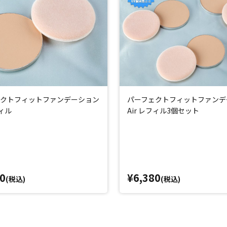
を守り、うるおいを与えながら、やさしいほんのりピンクに発色するUVカ
質や毛穴の汚れをやさしく落とし、乾燥による小ジワも目立たなくする(
ラックスする、華やかなダマスクローズの香りです。
わりのマスクがピタッとお肌に密着！さらに、今話題のLOX活性卵殻膜(
ェクトフィットファンデーション
パーフェクトフィットファンデ
フィル
Air レフィル3個セット
ーの方はご使用をお控えください。
のある明るい透明感のある肌へ。
アしながらやさしく洗い流します。マイルドなフローラル系の香りです。
0
¥6,380
ーの方はご使用をお控えください。
(税込)
(税込)