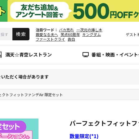
注目ワード
バカ売れ
一次元の挿し木
親愛なる夫へ
笑点60周年
キングダム
ゲスト
ファーストクライ
告白
満天☆青空レストラン
番組・映画・イベント
をいただく場合があります
ェクトフィットファンデAir 限定セット
パーフェクトフィットファ
数量限定(*1)