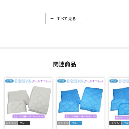
身体を冷やすのではなく、ヒンヤリと感じるだけなので身体
への負担も少なく、お年寄りからお子さんまで幅広くお使い
いただけます。
すべて見る
吸湿(*2)＆消臭(*3)効果
敷きパッドと枕パッドには、不快な汗のベタつきや汗臭さも
カットする吸湿(*2)＆消臭(*3)効果のある除湿シートを使用。
中綿と生地の間に粒状になった特殊なシリカゲルを使った除
関連商品
湿シートが入っていることにより、暑い夏の夜も汗などの湿
気を吸って空気中に放出(*2)。
さらに汗のにおいのもとも消臭(*3)するので、心地よい睡眠を
サポート。
汚れが気になってもご家庭で丸洗いできるのもうれしいポイ
ント。いつでも清潔にお使いいただけます。(※お手入れの際
は洗濯ネットをご使用ください。)
同じ涼感素材を使用した敷きパッド、キルトケット、枕パッ