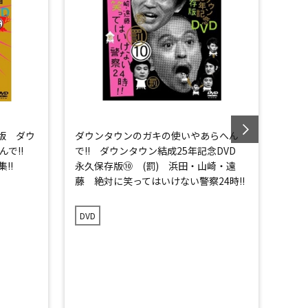
版 ダウ
ダウンタウンのガキの使いやあらへん
ダウ
んで!!
で!! ダウンタウン結成25年記念DVD
で!
!!
永久保存版⑩ (罰) 浜田・山崎・遠
永久
藤 絶対に笑ってはいけない警察24時!!
ーク集
DVD
DVD