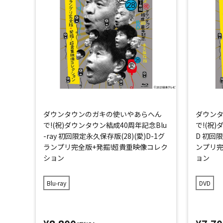
ダウンタウンのガキの使いやあらへん
ダウン
で!(祝)ダウンタウン結成40周年記念Blu
で!(祝
-ray 初回限定永久保存版(28)(愛)D-1グ
D 初回限
ランプリ完全版+発掘!超貴重映像コレク
ンプリ完
ション
ョン
Blu-ray
DVD