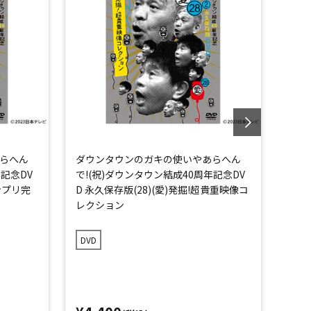
らへん
ダウンタウンのガキの使いやあらへん
ダウ
年記念DV
で!(祝)ダウンタウン結成40周年記念DV
で！
ランプリ完
D 永久保存版(28)(愛)発掘!超貴重映像コ
存版
レクション
全版
DVD
DVD