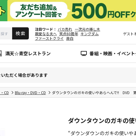
注目ワード
バカ売れ
一次元の挿し木
親愛なる夫へ
笑点60周年
キングダム
ゲスト
ファーストクライ
告白
満天☆青空レストラン
番組・映画・イベント
をいただく場合があります
D・CD
Blu-ray・DVD・CD
ダウンタウンのガキの使いやあらへんで!! DVD 
ダウンタウンのガキの使い
“ダウンダウンのガキの使いやあ