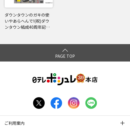
ダウンタウンのガキの使
いやあらへんで!(祝)ダウ
ンタウン結成40周年記念
DVD 初回限定永久保存版
(28)(愛)D-1グランプリ完
全版+発掘!超貴重映像コ
レクション
PAGE TOP
ご利用案内