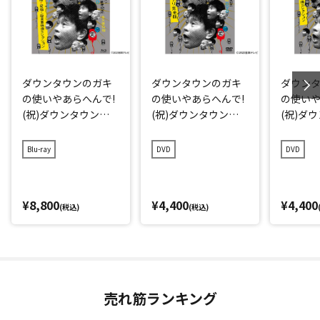
ダウンタウンのガキ
ダウンタウンのガキ
ダウン
の使いやあらへんで!
の使いやあらへんで!
の使いや
(祝)ダウンタウン結
(祝)ダウンタウン結
(祝)ダ
成40周年記念Blu-ray
成40周年記念DVD 永
成40周年
初回限定永久保存版
久保存版(28)(愛)D-1
久保存版(
Blu-ray
DVD
DVD
(28)(愛)D-1グランプ
グランプリ完全版
掘!超貴
リ完全版+発掘!超貴
ション
重映像コレクション
¥8,800
¥4,400
¥4,400
(税込)
(税込)
売れ筋ランキング