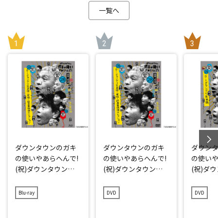
一覧へ
ダウンタウンのガキ
ダウンタウンのガキ
ダウン
の使いやあらへんで!
の使いやあらへんで!
の使いや
(祝)ダウンタウン結
(祝)ダウンタウン結
(祝)ダ
成40周年記念Blu-ray
成40周年記念DVD 初
成40周年
初回限定永久保存版
回限定永久保存版(2
久保存版(
Blu-ray
DVD
DVD
(28)(愛)D-1グランプ
8)(愛)D-1グランプリ
グラン
リ完全版+発掘!超貴
完全版+発掘!超貴重