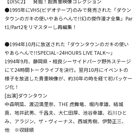
【DISC2】 発掘！超貴重映像コレクション
●1995年にVHS(ビデオテープ)のみで発売された「ダウン
タウンのガキの使いやあらへんで!!幻の傑作漫才全集」Par
t1/Part2をリマスターし再編集！
●1994年10月に放送された「ダウンタウンのガキの使い
やあらへんで!!SPECIAL~24HOURS LIVE TALK～」
1994年9月、静岡県・相良シーサイドパーク野外ステージ
にて24時間トークライブを決行。翌月10月にイベントの
様子を放送した貴重映像が、約30年の時を経て初パッケー
ジ化！
[出演]ダウンタウン
中森明菜、渡辺満里奈、THE 虎舞竜、堀内孝雄、結城
貢、地井武男、千昌夫、大仁田厚、池谷幸雄、石川ひと
み、アラジン、ザ・ヴィーナス、西城秀樹、伊勢正三、
他 ※収録順