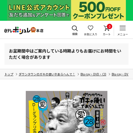
0
検索
お気に入り
カート
メニュー
お盆期間中はご案内している時期よりもお届けにお時間をい
ただく場合があります
トップ
ダウンタウンのガキの使いやあらへんで！
Blu-ray・DVD・CD
Blu-ray・DVD