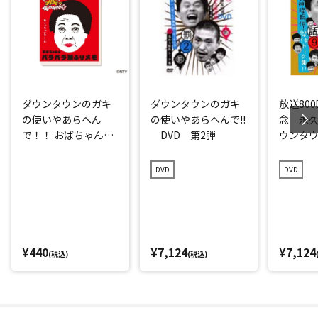
ダウンタウンのガキ
ダウンタウンのガキ
放送80
の使いやあらへん
の使いやあらへんで!!
念 永
で！！ おばちゃんの
DVD 第2弾
ウンタ
パラパラ腰振りメモ
使いやあ
第9弾 
DVD
DVD
傑作トー
¥440
¥7,124
¥7,124
(税込)
(税込)