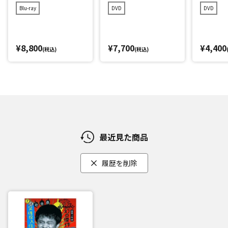
初回限定永久保存版
回限定永久保存版(2
久保存版(
Blu-ray
DVD
DVD
(28)(愛)D-1グランプ
8)(愛)D-1グランプリ
グラン
リ完全版+発掘!超貴
完全版+発掘!超貴重
重映像コレクション
映像コレクション
¥8,800
¥7,700
¥4,400
(税込)
(税込)
最近見た商品
履歴を削除