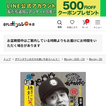
0
検索
お気に入り
カート
メニュー
お盆期間中はご案内している時期よりもお届けにお時間をい
ただく場合があります
トップ
ダウンタウンのガキの使いやあらへんで！
Blu-ray・DVD・CD
Blu-ray・DVD