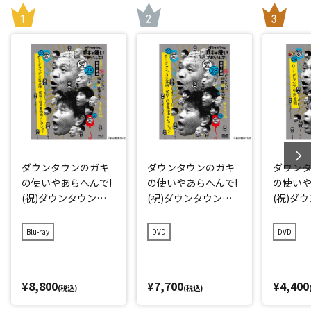
ダウンタウンのガキ
ダウンタウンのガキ
ダウン
の使いやあらへんで!
の使いやあらへんで!
の使いや
(祝)ダウンタウン結
(祝)ダウンタウン結
(祝)ダ
成40周年記念Blu-ray
成40周年記念DVD 初
成40周年
初回限定永久保存版
回限定永久保存版(2
久保存版(
Blu-ray
DVD
DVD
(28)(愛)D-1グランプ
8)(愛)D-1グランプリ
グラン
リ完全版+発掘!超貴
完全版+発掘!超貴重
重映像コレクション
映像コレクション
¥8,800
¥7,700
¥4,400
(税込)
(税込)