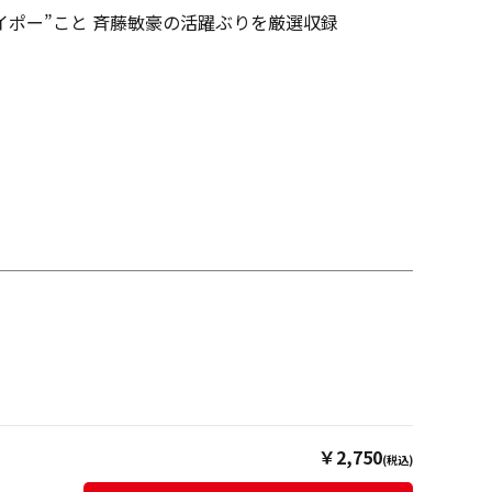
イポー”こと 斉藤敏豪の活躍ぶりを厳選収録
￥2,750
(税込)