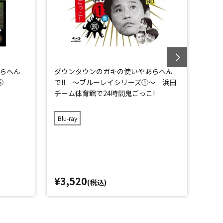
らへん
ダウンタウンのガキの使いやあらへん
ダウ
⑤
で!! ～ブルーレイシリーズ①～ 浜田
で!
チーム体育館で24時間鬼ごっこ!
チー
旅!
Blu-ray
Blu-
¥3,520
¥3,
(税込)