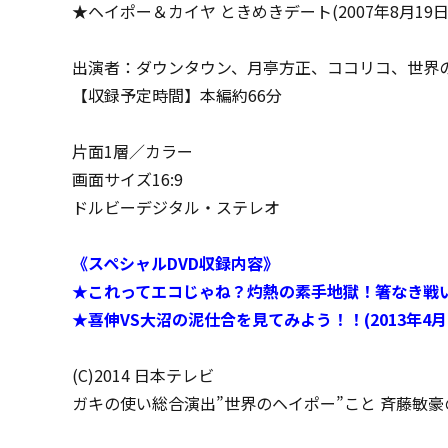
★ヘイポー＆カイヤ ときめきデート(2007年8月19日
出演者：ダウンタウン、月亭方正、ココリコ、世界
【収録予定時間】本編約66分
片面1層／カラー
画面サイズ16:9
ドルビーデジタル・ステレオ
《スペシャルDVD収録内容》
★これってエコじゃね？灼熱の素手地獄！箸なき戦い！！
★喜伸VS大沼の泥仕合を見てみよう！！(2013年4月
(C)2014 日本テレビ
ガキの使い総合演出”世界のヘイポー”こと 斉藤敏