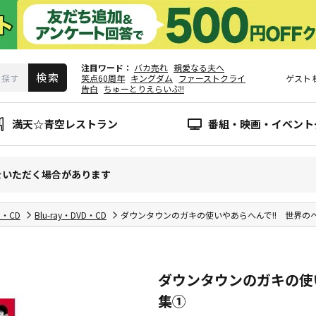
注目ワード
バカ売れ
親愛なる夫へ
笑点60周年
キングダム
ファーストクライ
ゲスト
告白
ちゅーとりえらいぶ!!
満天☆青空レストラン
番組・映画・イベント
をいただく場合があります
D・CD
Blu-ray・DVD・CD
ダウンタウンのガキの使いやあらへんで!! 世界の
ダウンタウンのガキの使
集①