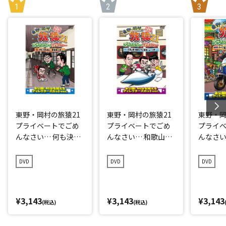
東野・岡村の旅猿21
東野・岡村の旅猿21
東野・岡
プライベートでごめ
プライベートでごめ
プライ
んなさい… 何も決め
んなさい… 和歌山県
んなさい
ずに愛媛県の旅 プレ
で岡村マグロ解体シ
点回帰の
ミアム完全版
ョーへの旅 プレミア
編 プレ
DVD
DVD
DVD
ム完全版
¥3,143
¥3,143
¥3,143
(税込)
(税込)