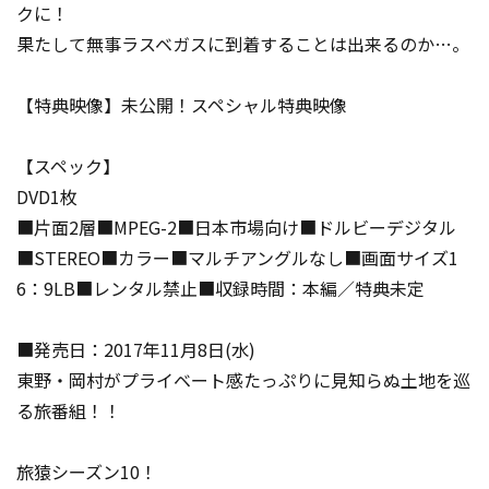
クに！
果たして無事ラスベガスに到着することは出来るのか…。
【特典映像】未公開！スペシャル特典映像
【スペック】
DVD1枚
■片面2層■MPEG-2■日本市場向け■ドルビーデジタル
■STEREO■カラー■マルチアングルなし■画面サイズ1
6：9LB■レンタル禁止■収録時間：本編／特典未定
■発売日：2017年11月8日(水)
東野・岡村がプライベート感たっぷりに見知らぬ土地を巡
る旅番組！！
旅猿シーズン10！