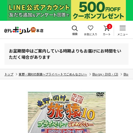
0
検索
お気に入り
カート
メニュー
お盆期間中はご案内している時期よりもお届けにお時間をい
ただく場合があります
トップ
東野・岡村の旅猿～プライベートでごめんなさい～
Blu-ray・DVD・CD
Blu-r