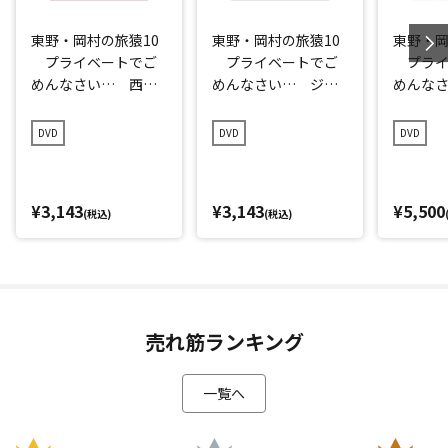
東野・岡村の旅猿10
東野・岡村の旅猿10
東野・岡
プライベートでご
プライベートでご
プライ
めんなさい… 西伊
めんなさい… ジミ
めんな
豆・ツーリングの
ープロデュース 究
シャル
旅 プレミアム完全
極のお好み焼きを作
DVD
DVD
DVD
版
ろうの旅 プレミア
ム完全版
¥3,143
¥3,143
¥5,500
(税込)
(税込)
売れ筋ランキング
一覧へ