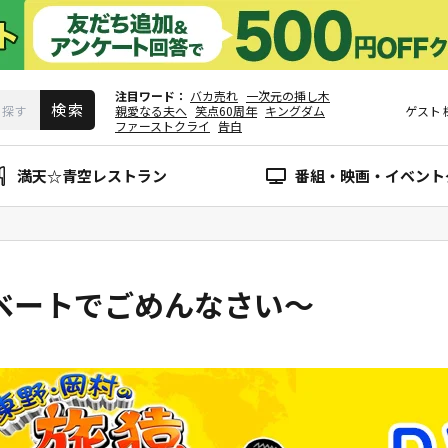
注目ワード
バカ売れ
一次元の挿し木
親愛なる夫へ
笑点60周年
キングダム
ゲスト
ファーストクライ
告白
満天☆青空レストラン
番組・映画・イベント
ベートでごめんなさい～