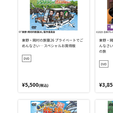
東野・岡村の旅猿26 プライベートでご
東野・岡
めんなさい… スペシャルお買得版
んなさい
の旅
DVD
DVD
¥5,500
¥3,85
(税込)