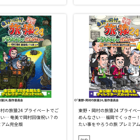
村の旅猿24 プライベートでご
東野・岡村の旅猿24 プライベ
い… 奄美で岡村回復祝い？の
めんなさい… 福岡でくっきー
ミアム完全版
たい事をやろうの旅 プレミア
DVD