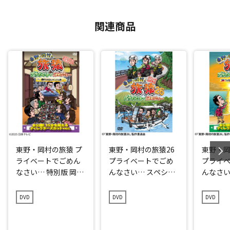
関連商品
東野・岡村の旅猿 プ
東野・岡村の旅猿26
東野・岡
ライベートでごめん
プライベートでごめ
プライ
なさい… 特別版 岡村
んなさい… スペシャ
んなさい
マグロリベンジの旅
ルお買得版
ン満喫の
編 プレ
DVD
DVD
DVD