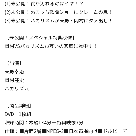
(1)未公開！靴が汚れるのはイヤ！？
(2)未公開！ぬまっち歌謡ショーにクレームの嵐！
(3)未公開！バカリズムが東野・岡村にダメ出し！
【未公開！スペシャル特典映像】
岡村VSバカリズムお互いの家庭に物申す！
【出演】
東野幸治
岡村隆史
バカリズム
【商品詳細】
DVD 1枚組
収録時間：本編134分＋特典映像7分
仕様：■片面2層■MPEG-2■日本市場向け■ドルビーデ