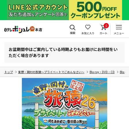
0
検索
お気に入り
カート
メニュー
お盆期間中はご案内している時期よりもお届けにお時間をい
ただく場合があります
トップ
東野・岡村の旅猿～プライベートでごめんなさい～
Blu-ray・DVD・CD
Blu-r