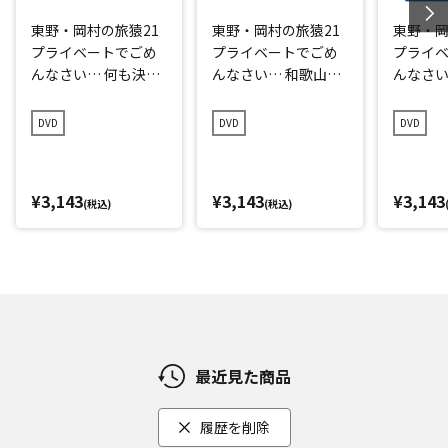
東野・岡村の旅猿21
東野・岡村の旅猿21
東野・岡
プライベートでごめ
プライベートでごめ
プライ
んなさい… 何も決め
んなさい… 和歌山県
んなさい
ずに愛媛県の旅 プレ
で岡村マグロ解体シ
点回帰の
ミアム完全版
ョーへの旅 プレミア
編 プレ
DVD
DVD
DVD
ム完全版
¥3,143
¥3,143
¥3,143
(税込)
(税込)
最近見た商品
履歴を削除