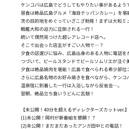
ケンコバは広島でどうしてもやりたい事があるよう
昼食は絶品広島グルメ「海自テッパンカレー」を堪
次の目的地をめぐっていざこざ勃発！まずは大和ミ
戦艦大和の迫力に圧倒される一行！
続いて偶然見つけた超レアレコード店へ。
そこで出会った店主がすごい人物で…？
夕食の店選びに悩み、広島出身のある人物に電話を
つづいて、ビールスタンドでビールソムリエが注ぐ
夕食は絶品焼肉を堪能！広島で食べられる希少部位
さらに広島名物のお好み焼きを食べながら、ケンコ
温泉宿に到着した一行は入浴しながら反省会…。
翌朝、絶品立ち食いうどんに舌鼓！
【未公開！40分を超えるディレクターズカットver.
(1)未公開！岡村が新番組を懇願！？
(2)未公開！まだまだあったアンガ田中との電話！