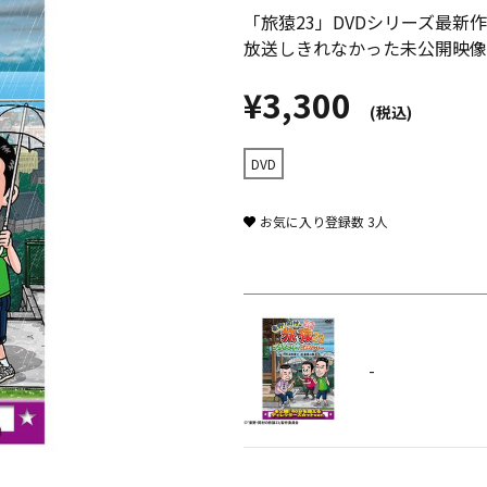
「旅猿23」DVDシリーズ最新
放送しきれなかった未公開映像
¥3,300
(税込)
DVD
お気に入り登録数
3
人
-