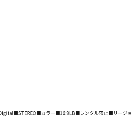
Digital■STEREO■カラー■16:9LB■レンタル禁止■リージ