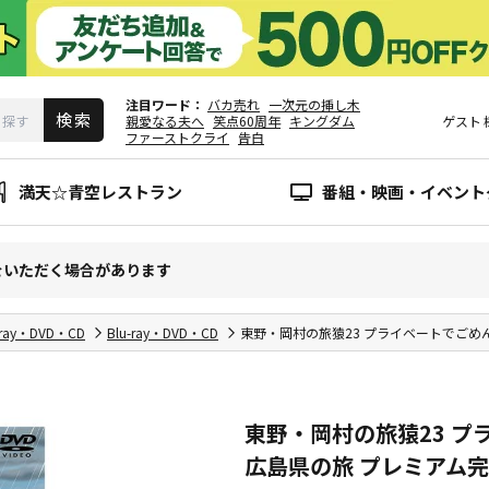
注目ワード
バカ売れ
一次元の挿し木
親愛なる夫へ
笑点60周年
キングダム
ゲスト
ファーストクライ
告白
満天☆青空レストラン
番組・映画・イベント
をいただく場合があります
-ray・DVD・CD
Blu-ray・DVD・CD
東野・岡村の旅猿23 プライベートでごめ
東野・岡村の旅猿23 プ
広島県の旅 プレミアム