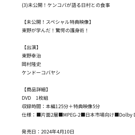
(3)未公開！ケンコバが語る日村との食事
【未公開！スペシャル特典映像】
東野が学んだ！驚愕の護身術！
【出演】
東野幸治
岡村隆史
ケンドーコバヤシ
【商品詳細】
DVD 1枚組
収録時間：本編125分＋特典映像5分
仕様：■片面2層■MPEG-2■日本市場向け■Dolby 
発売日：2024年4月10日