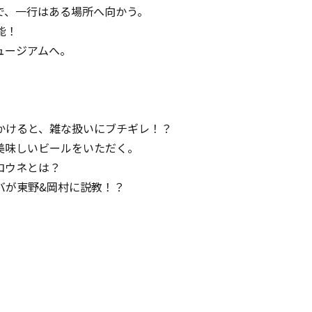
で、一行はある場所へ向かう。
能！
ュージアムへ。
かけると、雑な扱いにブチギレ！？
美味しいビールをいただく。
コウネとは？
バが東野&岡村に説教！？
】