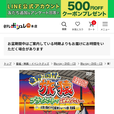
0
検索
お気に入り
カート
メニュー
お盆期間中はご案内している時期よりもお届けにお時間をい
ただく場合があります
トップ
番組・映画・イベントグッズ
Blu-ray・DVD・CD
Blu-ray・DVD・CD
東野