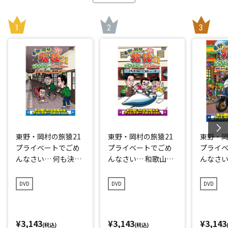
東野・岡村の旅猿21
東野・岡村の旅猿21
東野・岡
プライベートでごめ
プライベートでごめ
プライ
んなさい… 何も決め
んなさい… 和歌山県
んなさい
ずに愛媛県の旅 プレ
で岡村マグロ解体シ
点回帰の
ミアム完全版
ョーへの旅 プレミア
編 プレ
DVD
DVD
DVD
ム完全版
¥3,143
¥3,143
¥3,143
(税込)
(税込)