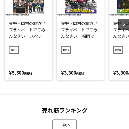
東野・岡村の旅猿24
東野・岡村の旅猿24
東野・岡
プライベートでごめ
プライベートでごめ
プライ
んなさい… スペシャ
んなさい… 福岡でく
んなさい
ルお買得版
っきー！のやりたい
村回復祝
事をやろうの旅 プレ
レミア
DVD
DVD
DVD
ミアム完全版
¥5,500
¥3,300
¥3,300
(税込)
(税込)
売れ筋ランキング
一覧へ