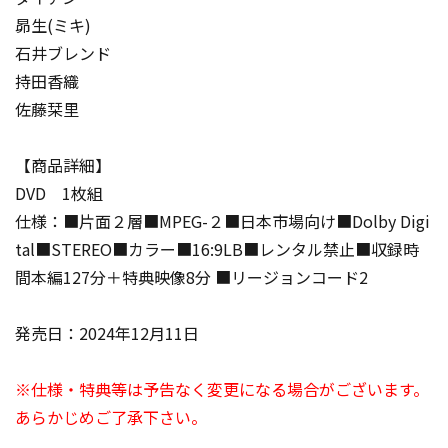
昴生(ミキ)
石井ブレンド
持田香織
佐藤栞里
【商品詳細】
DVD 1枚組
仕様：■片面２層■MPEG-２■日本市場向け■Dolby Digi
tal■STEREO■カラー■16:9LB■レンタル禁止■収録時
間本編127分＋特典映像8分 ■リージョンコード2
発売日：2024年12月11日
※仕様・特典等は予告なく変更になる場合がございます。
あらかじめご了承下さい。