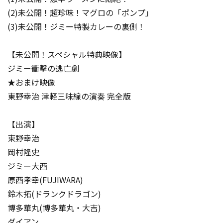
(2)未公開！超珍味！マグロの「ポンプ」
(3)未公開！ジミー特製カレーの裏側！
【未公開！スペシャル特典映像】
ジミー衝撃の逃亡劇
★おまけ映像
東野幸治 津軽三味線の演奏 完全版
【出演】
東野幸治
岡村隆史
ジミー大西
原西孝幸(FUJIWARA)
鈴木拓(ドランクドラゴン)
博多華丸(博多華丸・大吉)
ダイアン