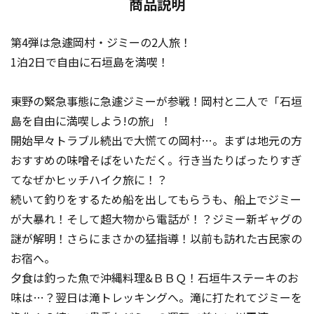
商品説明
第4弾は急遽岡村・ジミーの2人旅！
1泊2日で自由に石垣島を満喫！
東野の緊急事態に急遽ジミーが参戦！岡村と二人で「石垣
島を自由に満喫しよう!の旅」！
開始早々トラブル続出で大慌ての岡村…。まずは地元の方
おすすめの味噌そばをいただく。行き当たりばったりすぎ
てなぜかヒッチハイク旅に！？
続いて釣りをするため船を出してもらうも、船上でジミー
が大暴れ！そして超大物から電話が！？ジミー新ギャグの
謎が解明！さらにまさかの猛指導！以前も訪れた古民家の
お宿へ。
夕食は釣った魚で沖縄料理&ＢＢＱ！石垣牛ステーキのお
味は…？翌日は滝トレッキングへ。滝に打たれてジミーを