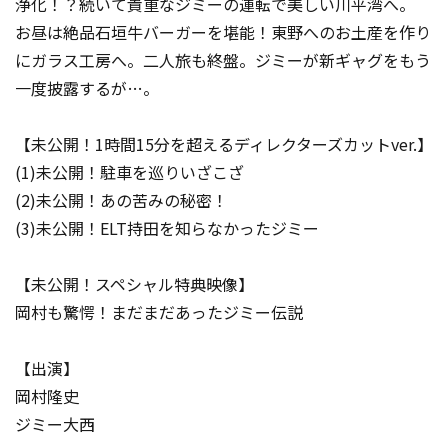
浄化！？続いて貴重なジミーの運転で美しい川平湾へ。
お昼は絶品石垣牛バーガーを堪能！東野へのお土産を作り
にガラス工房へ。二人旅も終盤。ジミーが新ギャグをもう
一度披露するが…。
【未公開！1時間15分を超えるディレクターズカットver.】
(1)未公開！駐車を巡りいざこざ
(2)未公開！あの苦みの秘密！
(3)未公開！ELT持田を知らなかったジミー
【未公開！スペシャル特典映像】
岡村も驚愕！まだまだあったジミー伝説
【出演】
岡村隆史
ジミー大西