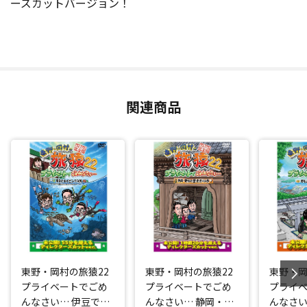
ーズカットバージョン！
関連商品
東野・岡村の旅猿22
東野・岡村の旅猿22
東野・岡
プライベートでごめ
プライベートでごめ
プライ
んなさい… 伊豆でダ
んなさい… 静岡・愛
んなさい