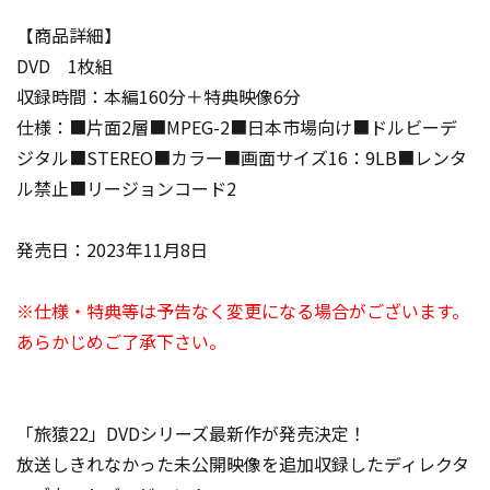
【商品詳細】
DVD 1枚組
収録時間：本編160分＋特典映像6分
仕様：■片面2層■MPEG-2■日本市場向け■ドルビーデ
ジタル■STEREO■カラー■画面サイズ16：9LB■レンタ
ル禁止■リージョンコード2
発売日：2023年11月8日
※仕様・特典等は予告なく変更になる場合がございます。
あらかじめご了承下さい。
「旅猿22」DVDシリーズ最新作が発売決定！
放送しきれなかった未公開映像を追加収録したディレクタ