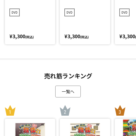
イビングの旅 プレミ
知で歴史巡りの旅 プ
ずに長崎
アム完全版
レミアム完全版
ミアム
DVD
DVD
DVD
¥3,300
¥3,300
¥3,300
(税込)
(税込)
売れ筋ランキング
一覧へ