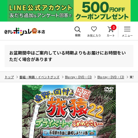
0
検索
お気に入り
カート
メニュー
お盆期間中はご案内している時期よりもお届けにお時間をい
ただく場合があります
トップ
番組・映画・イベントグッズ
Blu-ray・DVD・CD
Blu-ray・DVD・CD
東野