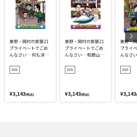
東野・岡村の旅猿21
東野・岡村の旅猿21
東野・岡
プライベートでごめ
プライベートでごめ
プライ
んなさい… 何も決め
んなさい… 和歌山県
んなさい
ずに愛媛県の旅 プレ
で岡村マグロ解体シ
点回帰の
ミアム完全版
ョーへの旅 プレミア
編 プレ
DVD
DVD
DVD
ム完全版
¥3,143
¥3,143
¥3,143
(税込)
(税込)