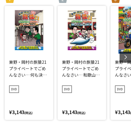
東野・岡村の旅猿21
東野・岡村の旅猿21
東野・岡
プライベートでごめ
プライベートでごめ
プライ
んなさい… 何も決め
んなさい… 和歌山県
んなさい
ずに愛媛県の旅 プレ
で岡村マグロ解体シ
点回帰の
ミアム完全版
ョーへの旅 プレミア
編 プレ
DVD
DVD
DVD
ム完全版
¥3,143
¥3,143
¥3,143
(税込)
(税込)