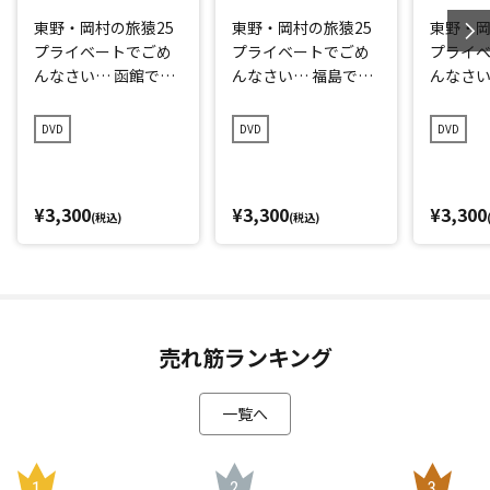
東野・岡村の旅猿25
東野・岡村の旅猿25
東野・岡
プライベートでごめ
プライベートでごめ
プライ
んなさい… 函館でイ
んなさい… 福島でラ
んなさい
カ食べまくりの旅 プ
ーメンと風呂巡りの
世界遺
レミアム完全版
旅 プレミアム完全版
旅 ワク
DVD
DVD
DVD
アム完
¥3,300
¥3,300
¥3,300
(税込)
(税込)
売れ筋ランキング
一覧へ