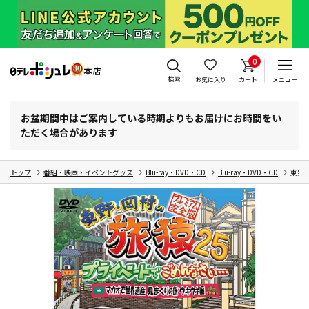
0
検索
お気に入り
カート
メニュー
お盆期間中はご案内している時期よりもお届けにお時間をい
ただく場合があります
トップ
番組・映画・イベントグッズ
Blu-ray・DVD・CD
Blu-ray・DVD・CD
東野