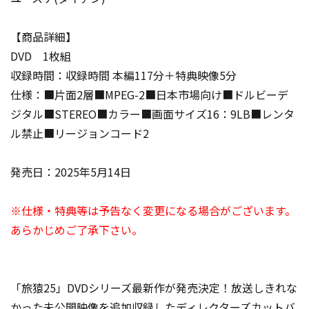
【商品詳細】
DVD 1枚組
収録時間：収録時間 本編117分＋特典映像5分
仕様：■片面2層■MPEG-2■日本市場向け■ドルビーデ
ジタル■STEREO■カラー■画面サイズ16：9LB■レンタ
ル禁止■リージョンコード2
発売日：2025年5月14日
※仕様・特典等は予告なく変更になる場合がございます。
あらかじめご了承下さい。
「旅猿25」DVDシリーズ最新作が発売決定！放送しきれな
かった未公開映像を追加収録したディレクターズカットバ