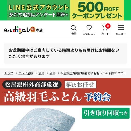
0
検索
お気に入り
カート
メニュー
お盆期間中はご案内している時期よりもお届けにお時間をい
ただく場合があります
トップ
テレビ通販
寝具
寝具
松屋銀座外商部厳選 高級羽毛ふとん予約会 ダブル