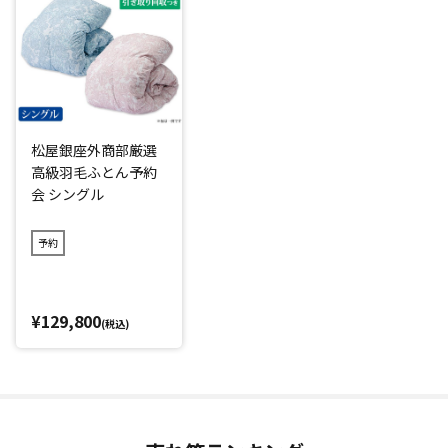
「ポーランド産」「ホワイトマザーグース」「6つ星プレミア
ムゴールドラベル(*1)」の羽毛掛けふとんを特別価格で買え
るのはシーズンオフの今だけ！
原毛をポーランドから直接買い付け、さらに羽毛専門工場の
閑散期に生産することで作業を大幅にカット、お買い得な価
松屋銀座外商部厳選
格を実現しました。
高級羽毛ふとん予約
スペシャルな予約会なので、松屋銀座の店頭では購入できま
会 シングル
せん。
さらに、ご希望であればご自宅でいらなくなった羽毛掛けふ
予約
とんを「引き取り回収」するサービスもあり、お金をかけて
処分する必要がないのもうれしいポイントです。(※引き取り
回収期限：2027年1月29日(金)まで)
¥129,800
(税込)
*1：日本羽毛製品協同組合品質基準
閉じる