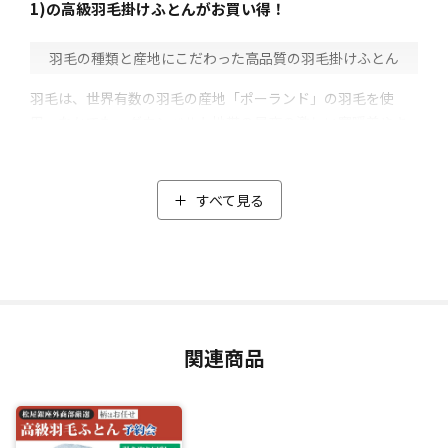
1)の高級羽毛掛けふとんがお買い得！
⽻⽑の種類と産地にこだわった高品質の羽毛掛けふとん
羽毛は、世界有数の羽毛の産地「ポーランド」の羽毛を使
用。なかでも、ダウンベルト地帯の昼夜の激しい寒暖差やキ
レイな水で育ったポーランド北部産の羽毛に限定しました。
そのうえ品質管理が厳しいポーランドの中でも高品質の「ホ
ワイトマザーグース」をセレクト。
すべて見る
マザーグースはダウンが大きく耐久性が高いのが特徴で、空
気をたくさん含むことができるため、暖かい空気を保ちやす
くします。
使用しているダウンの割合にもこだわり、「羽毛ふとん」と
呼ばれるための条件であるダウンの割合が50%以上のとこ
ろ、ダウンの割合93％と高配合。中綿は1.4kgと軽量なのに、
関連商品
暖かくボリュームのある高級羽毛掛けふとんに仕上がりまし
た。
閑散期の今だからこそ実現した特別価格