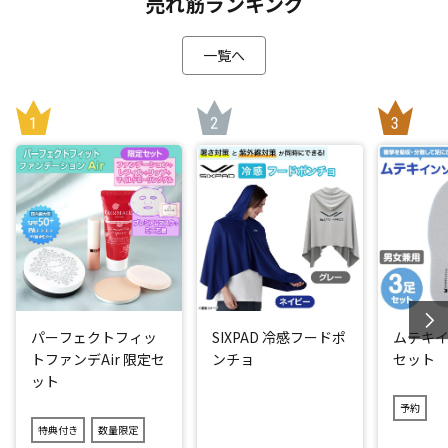
売れ筋ランキング
一覧へ
パーフェクトフィッ
SIXPAD 冷感フードポ
ムテキイ
トファンデAir 限定セ
ンチョ
セット
ット
予約
特典付き
数量限定