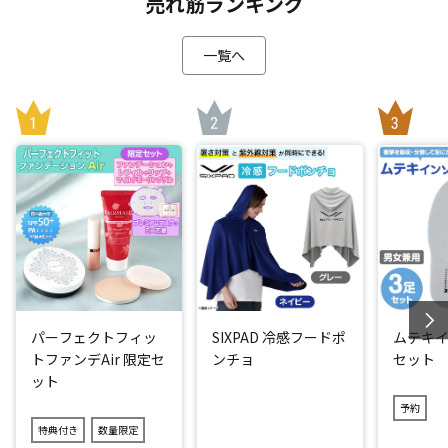
売れ筋ランキング
【伊東 純也(いとう じゅんや)】
一覧へ
1993年3月9日生まれ、神奈川県横須賀市出身のプロサッカー
選手。
ジュピラー・プロ・リーグ・KRCヘンク所属。ポジションは
フォワード(FW)日本代表。
*1：予定販売数に達し次第、販売終了となります。
閉じる
パーフェクトフィッ
SIXPAD 冷感フードポ
ムテキイ
トファンデAir 限定セ
ンチョ
セット
ット
予約
特典付き
数量限定