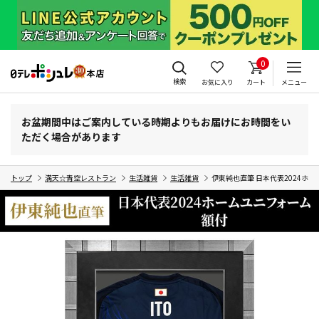
0
検索
お気に入り
カート
メニュー
お盆期間中はご案内している時期よりもお届けにお時間をい
ただく場合があります
トップ
満天☆青空レストラン
生活雑貨
生活雑貨
伊東純也直筆 日本代表2024ホ