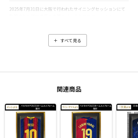
2025年7月31日に大阪で行われたサイニングセッションにて
執筆された伊東選手の直筆サイン入りユニフォーム！
伊東選手の背番号「14」の間に、シルバーペンでオートグラ
フ(直筆サイン)が書かれています。
"世界最速＆史上最速"でW杯出場権を勝ち取り、歴代最強と
すべて見る
評される日本代表の2024年モデルのユニフォームにサイニン
グ。日本代表とヨウジヤマモト「Y-3」による史上初のコラボ
レーションとしても話題となり、圧倒的な強さをみせた代表
チームの躍動がよみがえる逸品です。
＼額装はこだわりの日本の職人の手作業によるオーダーメイ
関連商品
ドの特注品／
額縁は表面にヘアライン加工が施された金属調のスタイリッ
シュなメタルシルバーを採用し、マットには高級感ある黒の
スエード調の生地を貼付。
プレートは24/25シーズンにリーグ・アン1位、5大リーグ8位
となる83回のチャンスクリエイトを記録した内容が刻まれて
います。