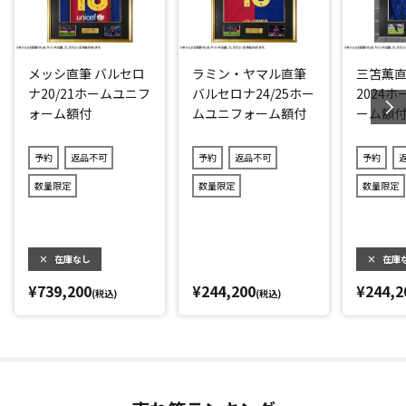
＼さらに、伊東選手の名場面を捉えた写真2枚／
7か月ぶりに代表復帰を果たし、復帰初戦のホーム中国戦でい
メッシ直筆 バルセロ
ラミン・ヤマル直筆
三笘薫直
きなりゴールを決め喜びを表す1枚と、森保ジャパン最多アシ
ナ20/21ホームユニフ
バルセロナ24/25ホー
2024
ストを記録している、唯一無二の精度を誇るピンポイントク
ォーム額付
ムユニフォーム額付
ーム額付
ロスを上げているシーン(ホーム中国戦)の1枚です。
ィック)
予約
返品不可
予約
返品不可
予約
※本人による直筆のため、サインの位置、形、大きさに個体
差があります。
数量限定
数量限定
数量限定
ザ・ダグアウトの証明書と個体管理
×
在庫なし
×
在庫
ザ・ダグアウトは、2004年に創業したサッカーメモラビリア
¥739,200
¥244,200
¥244,2
専門ブランドで、主に世界で活躍する選手の直筆サイン入り
(税込)
(税込)
ユニフォームやアート作品などを企画し販売しています。
取り扱う一点一点のサインはすべて個別でデータベースに登
録されており、証明書に記載されている「TD」から始まる商
品コードで照合が可能。画像データで確認することができま
す。