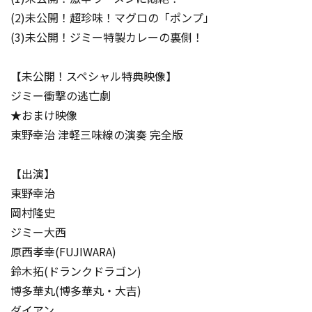
(2)未公開！超珍味！マグロの「ポンプ」
(3)未公開！ジミー特製カレーの裏側！
【未公開！スペシャル特典映像】
ジミー衝撃の逃亡劇
★おまけ映像
東野幸治 津軽三味線の演奏 完全版
【出演】
東野幸治
岡村隆史
ジミー大西
原西孝幸(FUJIWARA)
鈴木拓(ドランクドラゴン)
博多華丸(博多華丸・大吉)
ダイアン