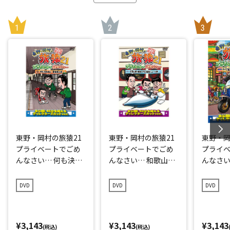
東野・岡村の旅猿21
東野・岡村の旅猿21
東野・岡
プライベートでごめ
プライベートでごめ
プライ
んなさい… 何も決め
んなさい… 和歌山県
んなさい
ずに愛媛県の旅 プレ
で岡村マグロ解体シ
点回帰の
ミアム完全版
ョーへの旅 プレミア
編 プレ
DVD
DVD
DVD
ム完全版
¥3,143
¥3,143
¥3,143
(税込)
(税込)