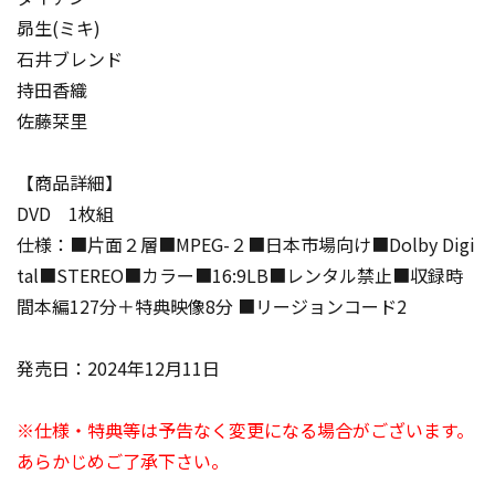
昴生(ミキ)
石井ブレンド
持田香織
佐藤栞里
【商品詳細】
DVD 1枚組
仕様：■片面２層■MPEG-２■日本市場向け■Dolby Digi
tal■STEREO■カラー■16:9LB■レンタル禁止■収録時
間本編127分＋特典映像8分 ■リージョンコード2
発売日：2024年12月11日
※仕様・特典等は予告なく変更になる場合がございます。
あらかじめご了承下さい。