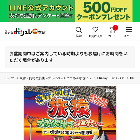
0
検索
お気に入り
カート
メニュー
お盆期間中はご案内している時期よりもお届けにお時間をい
ただく場合があります
トップ
東野・岡村の旅猿～プライベートでごめんなさい～
Blu-ray・DVD・CD
Blu-r