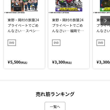
東野・岡村の旅猿24
東野・岡村の旅猿24
東野・岡
プライベートでごめ
プライベートでごめ
プライ
んなさい… スペシャ
んなさい… 福岡でく
んなさい
ルお買得版
っきー！のやりたい
村回復祝
事をやろうの旅 プレ
レミア
DVD
DVD
DVD
ミアム完全版
¥5,500
¥3,300
¥3,300
(税込)
(税込)
売れ筋ランキング
一覧へ