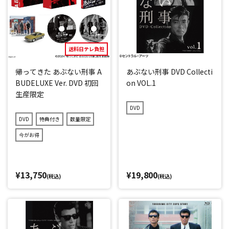
送料日テレ負担
帰ってきた あぶない刑事 A
あぶない刑事 DVD Collecti
BUDELUXE Ver. DVD 初回
on VOL.1
生産限定
DVD
DVD
特典付き
数量限定
今がお得
¥13,750
¥19,800
(税込)
(税込)