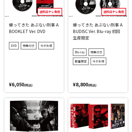
送料日テレ負担
送料日テレ負担
帰ってきた あぶない刑事 A
帰ってきた あぶない刑事 A
BOOKLET Ver. DVD
BUDISC Ver. Blu-ray 初回
生産限定
DVD
特典付き
今がお得
Blu-ray
特典付き
数量限定
今がお得
¥6,050
¥8,800
(税込)
(税込)