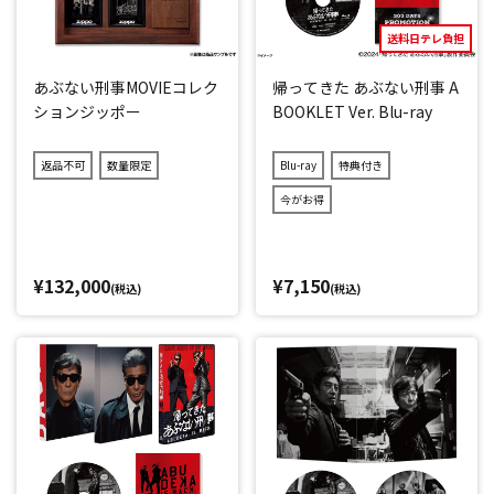
送料日テレ負担
あぶない刑事MOVIEコレク
帰ってきた あぶない刑事 A
ションジッポー
BOOKLET Ver. Blu-ray
返品不可
数量限定
Blu-ray
特典付き
今がお得
¥132,000
¥7,150
(税込)
(税込)