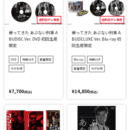
送料日テレ負担
送料日テレ負担
帰ってきた あぶない刑事 A
帰ってきた あぶない刑事 A
BUDISC Ver. DVD 初回生産
BUDELUXE Ver. Blu-ray 初
限定
回生産限定
DVD
特典付き
数量限定
Blu-ray
特典付き
今がお得
数量限定
今がお得
¥7,700
¥14,850
(税込)
(税込)