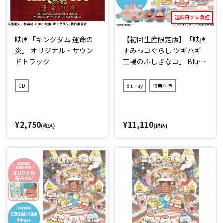
送料日テレ負担
映画「キングダム 運命の
【初回生産限定版】「映画
炎」 オリジナル・サウン
すみっコぐらし ツギハギ
ドトラック
工場のふしぎなコ」 Blu-r
ay
CD
Blu-ray
特典付き
¥2,750
¥11,110
(税込)
(税込)