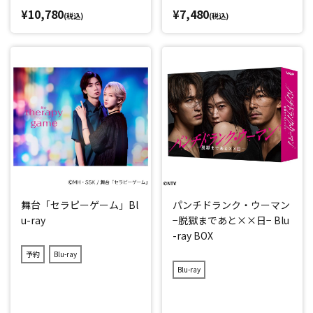
¥10,780
¥7,480
(税込)
(税込)
舞台「セラピーゲーム」Bl
パンチドランク・ウーマン
u-ray
−脱獄まであと××日− Blu
-ray BOX
予約
Blu-ray
Blu-ray