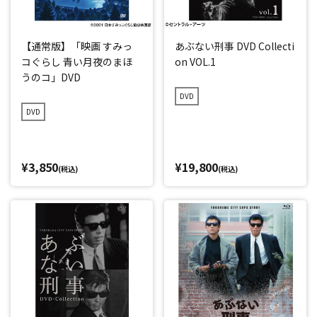
【通常版】「映画 すみっ
あぶない刑事 DVD Collecti
コぐらし 青い月夜のまほ
on VOL.1
うのコ」DVD
DVD
DVD
¥3,850
¥19,800
(税込)
(税込)