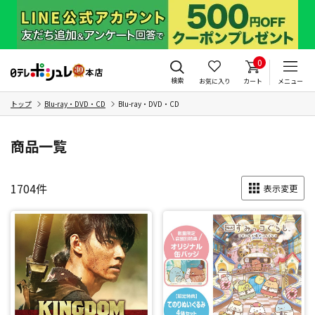
0
検索
お気に入り
カート
メニュー
トップ
Blu-ray・DVD・CD
Blu-ray・DVD・CD
商品一覧
1704
件
表示変更