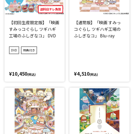
送料日テレ負担
【初回生産限定版】「映画
【通常版】「映画 すみっ
すみっコぐらし ツギハギ
コぐらし ツギハギ工場の
工場のふしぎなコ」 DVD
ふしぎなコ」 Blu-ray
DVD
特典付き
¥10,450
¥4,510
(税込)
(税込)