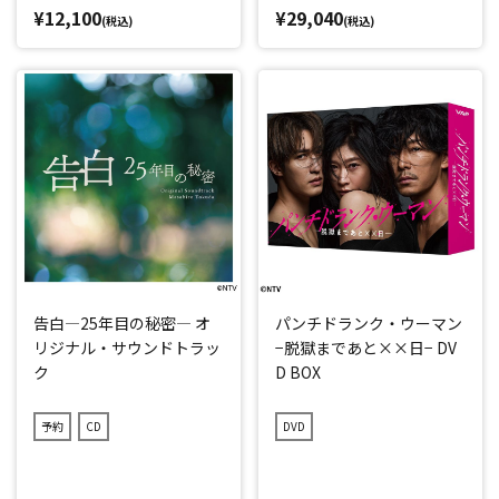
¥12,100
¥29,040
(税込)
(税込)
告白―25年目の秘密― オ
パンチドランク・ウーマン
リジナル・サウンドトラッ
−脱獄まであと××日− DV
ク
D BOX
予約
CD
DVD