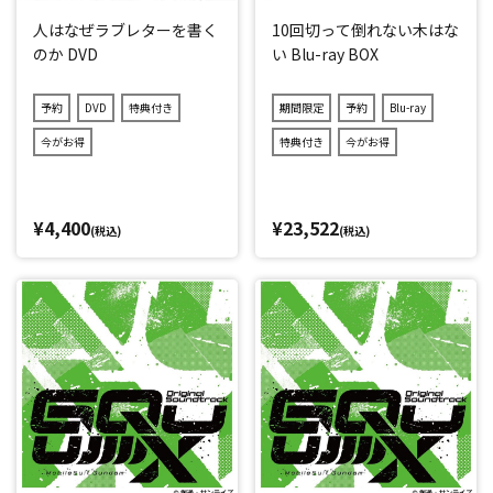
人はなぜラブレターを書く
10回切って倒れない木はな
のか DVD
い Blu-ray BOX
予約
DVD
特典付き
期間限定
予約
Blu-ray
今がお得
特典付き
今がお得
¥4,400
¥23,522
(税込)
(税込)