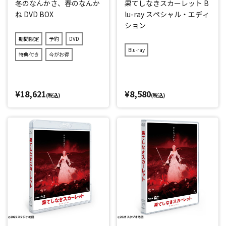
冬のなんかさ、春のなんか
果てしなきスカーレット B
ね DVD BOX
lu-ray スペシャル・エディ
ション
期間限定
予約
DVD
Blu-ray
特典付き
今がお得
¥18,621
¥8,580
(税込)
(税込)