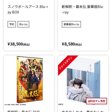
スノウボールアース Blu-r
新解釈・幕末伝 豪華版Blu
ay BOX
-ray
予約
Blu-ray
豪華版Blu-ray
¥38,500
¥8,580
(税込)
(税込)
プライスダウン
送料日テレ負担