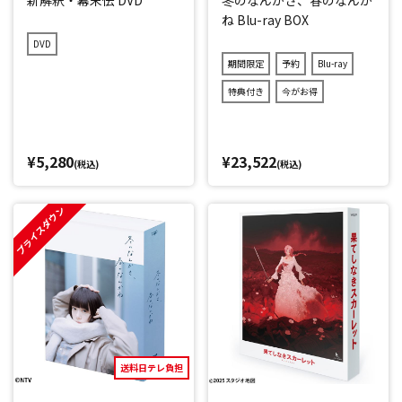
新解釈・幕末伝 DVD
冬のなんかさ、春のなんか
ね Blu-ray BOX
DVD
期間限定
予約
Blu-ray
特典付き
今がお得
¥5,280
¥23,522
(税込)
(税込)
プライスダウン
送料日テレ負担