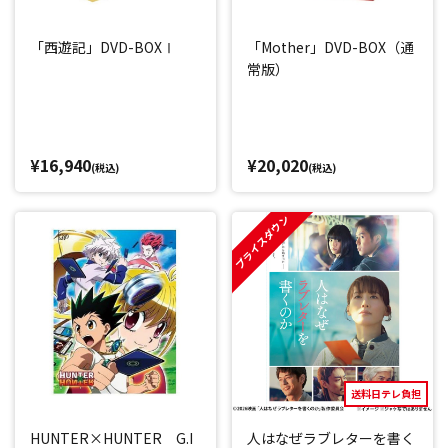
「西遊記」DVD-BOXⅠ
「Mother」DVD-BOX（通
常版）
¥16,940
¥20,020
(税込)
(税込)
プライスダウン
送料日テレ負担
HUNTER×HUNTER G.I
人はなぜラブレターを書く