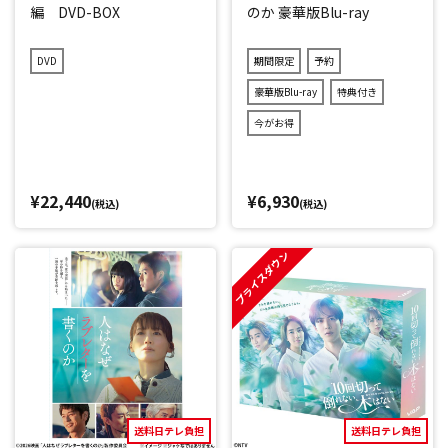
編 DVD-BOX
のか 豪華版Blu-ray
DVD
期間限定
予約
豪華版Blu-ray
特典付き
今がお得
¥22,440
¥6,930
(税込)
(税込)
プライスダウン
送料日テレ負担
送料日テレ負担