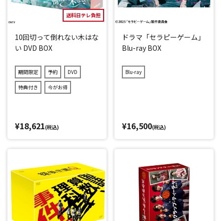
送料日テレ負担
10回切って倒れない木はな
ドラマ「セラピーゲーム」
い DVD BOX
Blu-ray BOX
期間限定
予約
DVD
Blu-ray
特典付き
今がお得
¥18,621
¥16,500
(税込)
(税込)