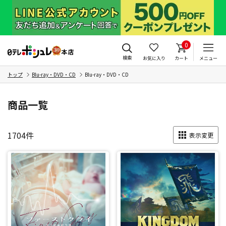
0
検索
お気に入り
カート
メニュー
トップ
Blu-ray・DVD・CD
Blu-ray・DVD・CD
商品一覧
1704
件
表示変更