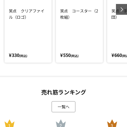
笑点 クリアファイ
笑点 コースター（2
笑点 
ル（ロゴ）
枚組）
団）
¥330
¥550
¥660
(税込)
(税込)
(税
売れ筋ランキング
一覧へ