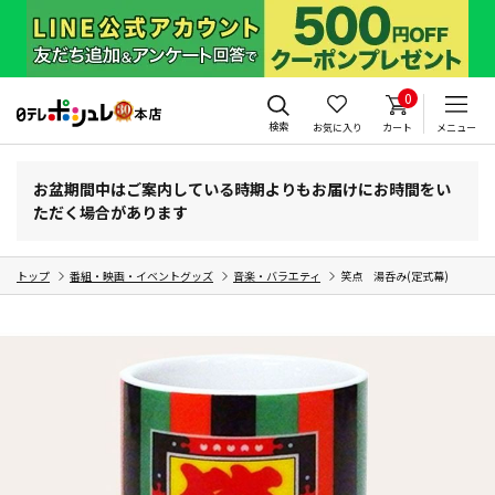
0
検索
お気に入り
カート
メニュー
お盆期間中はご案内している時期よりもお届けにお時間をい
ただく場合があります
トップ
番組・映画・イベントグッズ
音楽・バラエティ
笑点 湯呑み(定式幕)