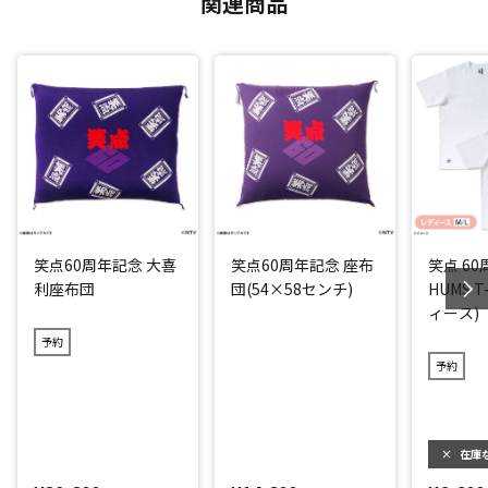
関連商品
笑点60周年記念 大喜
笑点60周年記念 座布
笑点 6
利座布団
団(54×58センチ)
HUMS T
ィース)
予約
予約
×
在庫