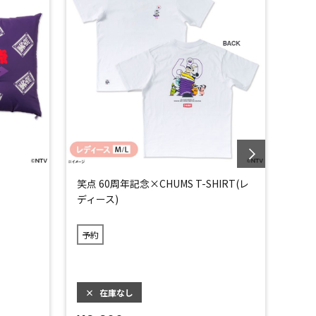
笑点 60周年記念×CHUMS T-SHIRT(レ
笑点 
ディース)
ンズ)
予約
予約
×
在庫なし
×