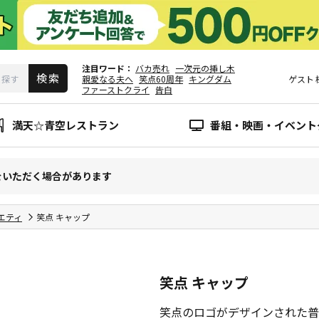
注目ワード
バカ売れ
一次元の挿し木
親愛なる夫へ
笑点60周年
キングダム
ゲスト
ファーストクライ
告白
満天☆青空レストラン
番組・映画・イベント
をいただく場合があります
エティ
笑点 キャップ
笑点 キャップ
笑点のロゴがデザインされた普