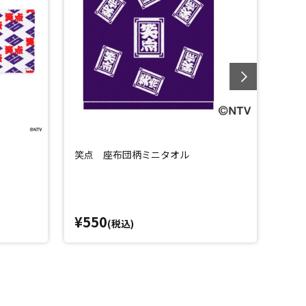
笑点 座布団柄ミニタオル
笑点
¥550
¥4
(税込)