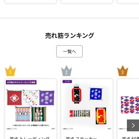
売れ筋ランキング
一覧へ
笑点 トレーディング
笑点 ステッカー
笑点 6