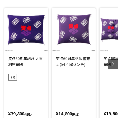
笑点60周年記念 大喜
笑点60周年記念 座布
笑点60
利座布団
団(54×58センチ)
布団
予約
¥39,800
¥14,800
¥19,80
(税込)
(税込)