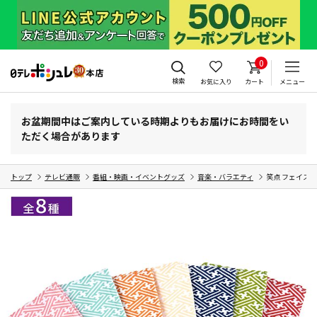
0
検索
お気に入り
カート
メニュー
お盆期間中はご案内している時期よりもお届けにお時間をい
ただく場合があります
トップ
テレビ通販
番組・映画・イベントグッズ
音楽・バラエティ
笑点 フェイスタ