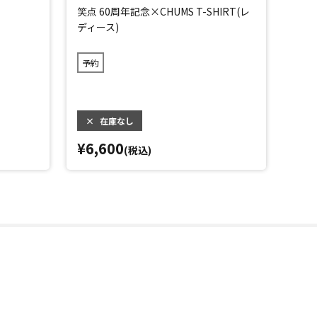
笑点 60周年記念×CHUMS T-SHIRT(レ
笑点 
ディース)
ンズ)
予約
予約
×
在庫なし
×
¥6,600
¥6,
(税込)