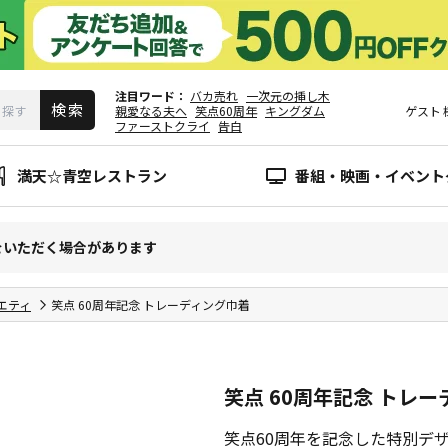
注目ワード
バカ売れ
一次元の挿し木
親愛なる夫へ
笑点60周年
キングダム
ゲスト
ファーストクライ
告白
満天☆青空レストラン
番組・映画・イベント
をいただく場合があります
エティ
笑点 60周年記念 トレーディング巾着
笑点 60周年記念 トレ
笑点60周年を記念した特別デ