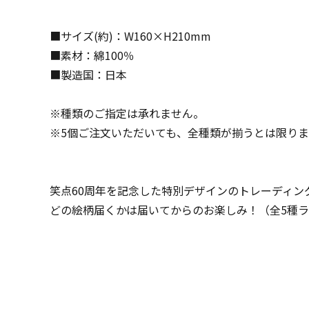
■サイズ(約)：W160×H210mm
■素材：綿100％
■製造国：日本
※種類のご指定は承れません。
※5個ご注文いただいても、全種類が揃うとは限り
笑点60周年を記念した特別デザインのトレーディン
どの絵柄届くかは届いてからのお楽しみ！（全5種