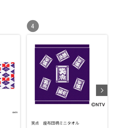
笑点 座布団柄ミニタオル
笑点