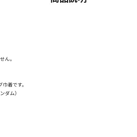
ません。
グ巾着です。
ランダム）