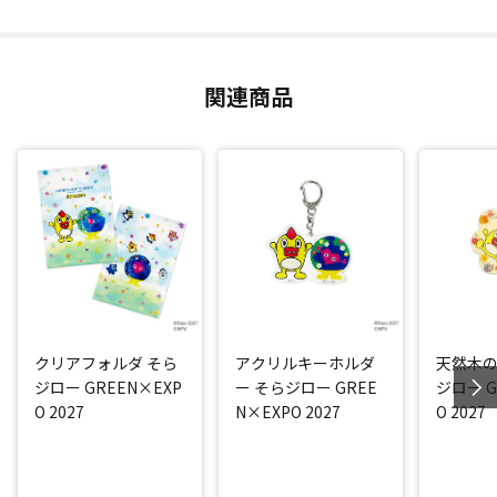
関連商品
クリアフォルダ そら
アクリルキーホルダ
天然木の
ジロー GREEN×EXP
ー そらジロー GREE
ジロー G
O 2027
N×EXPO 2027
O 2027