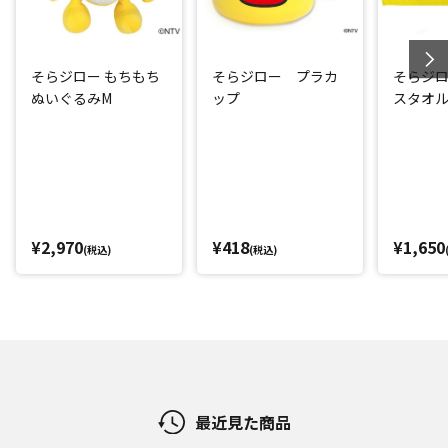
そらジロー もちもち
そらジロー プラカ
そらジ
ぬいぐるみM
ップ
スタオル
¥2,970
¥418
¥1,650
(税込)
(税込)
最近見た商品