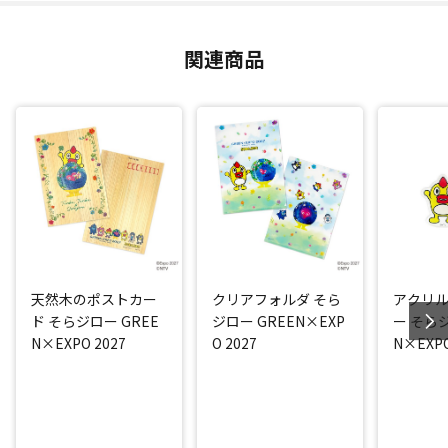
関連商品
天然木のポストカー
クリアフォルダ そら
アクリ
ド そらジロー GREE
ジロー GREEN×EXP
ー そらジ
N×EXPO 2027
O 2027
N×EXPO