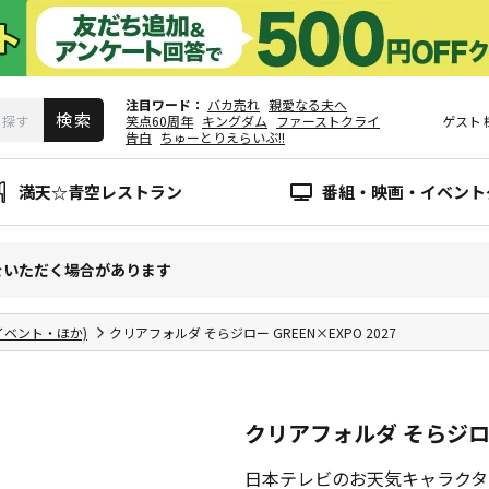
注目ワード
バカ売れ
親愛なる夫へ
笑点60周年
キングダム
ファーストクライ
ゲスト
告白
ちゅーとりえらいぶ!!
満天☆青空レストラン
番組・映画・イベント
をいただく場合があります
イベント・ほか)
クリアフォルダ そらジロー GREEN×EXPO 2027
クリアフォルダ そらジロー 
日本テレビのお天気キャラクター