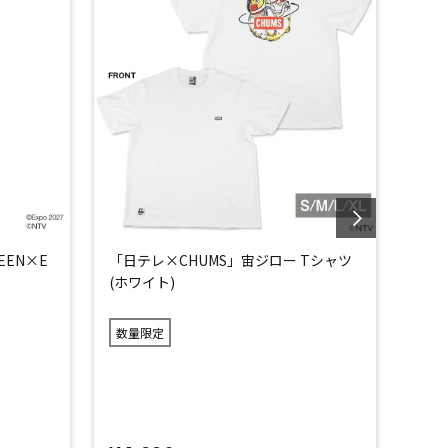
EEN×E
「日テレ×CHUMS」宙ジロー Tシャツ
「日
(ホワイト)
(ネイ
数量限定
数量
×