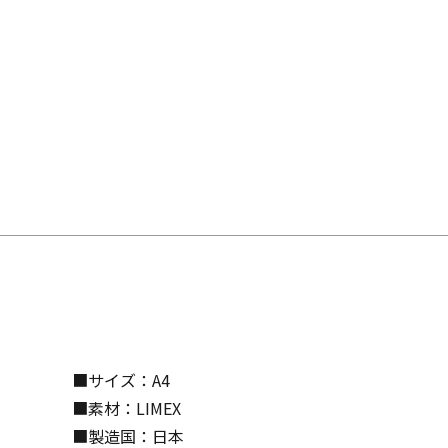
■サイズ：A4
■素材：LIMEX
■製造国：日本