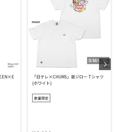
EEN×E
「日テレ×CHUMS」宙ジロー Tシャツ
「日
(ホワイト)
(ネイ
数量限定
数量
×