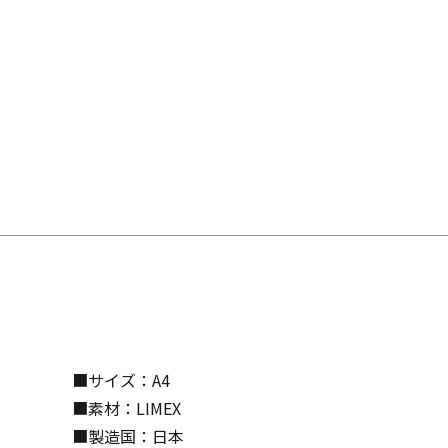
■サイズ：A4
■素材：LIMEX
■製造国：日本