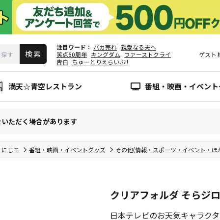
注目ワード
バカ売れ
親愛なる夫へ
笑点60周年
キングダム
ファーストクライ
ゲスト
告白
ちゅーとりえらいぶ!!
満天☆青空レストラン
番組・映画・イベント
をいただく場合があります
、にじモ
番組・映画・イベントグッズ
その他(情報・スポーツ・イベント・ほか
クリアフォルダ そらジロー 
日本テレビのお天気キャラクター