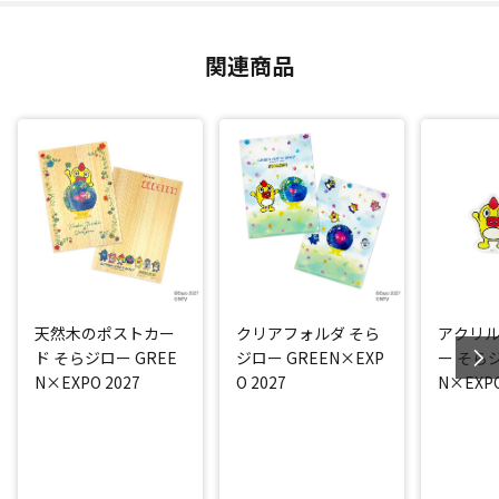
関連商品
天然木のポストカー
クリアフォルダ そら
アクリ
ド そらジロー GREE
ジロー GREEN×EXP
ー そらジ
N×EXPO 2027
O 2027
N×EXPO