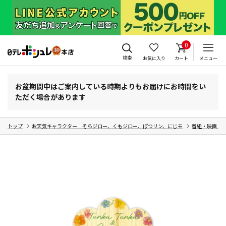
0
検索
お気に入り
カート
メニュー
お盆期間中はご案内している時期よりもお届けにお時間をい
ただく場合があります
トップ
お天気キャラクター そらジロー、くもジロー、ぽつリン、にじモ
番組・映画・