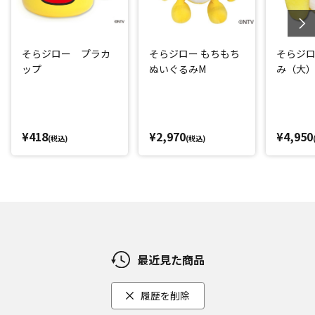
そらジロー プラカ
そらジロー もちもち
そらジロ
ップ
ぬいぐるみM
み（大
¥418
¥2,970
¥4,950
(税込)
(税込)
最近見た商品
履歴を削除