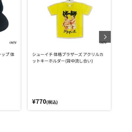
ップ 体
シューイチ 体格ブラザーズ アクリルカ
シュ
ットキーホルダー(背中流し合い)
セッ
¥770
¥8
(税込)