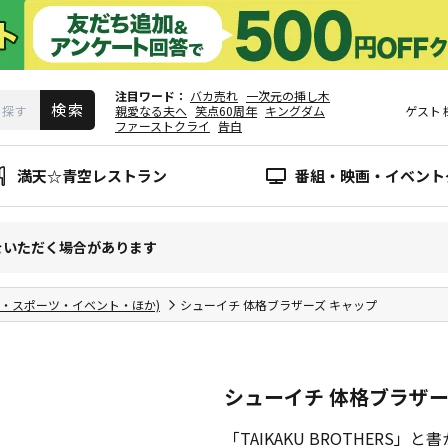
注目ワード
バカ売れ
一次元の挿し木
親愛なる夫へ
笑点60周年
キングダム
ゲスト
ファーストクライ
告白
満天☆青空レストラン
番組・映画・イベント
をいただく場合があります
報・スポーツ・イベント・ほか)
シューイチ 体格ブラザーズ キャップ
シューイチ 体格ブラザー
「TAIKAKU BROTHER