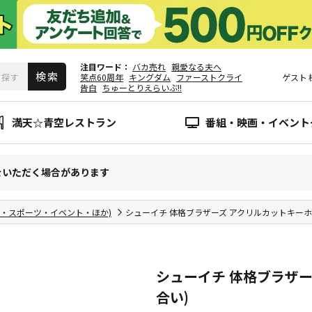
注目ワード
バカ売れ
親愛なる夫へ
笑点60周年
キングダム
ファーストクライ
ゲスト
告白
ちゅーとりえらいぶ!!
満天☆青空レストラン
番組・映画・イベント
をいただく場合があります
報・スポーツ・イベント・ほか)
シューイチ 体格ブラザーズ アクリルカットキーホ
シューイチ 体格ブラザー
合い)