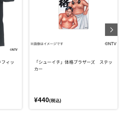
ラフィッ
「シューイチ」体格ブラザーズ ステッ
シュ
カー
中流
¥440
¥4,
(税込)