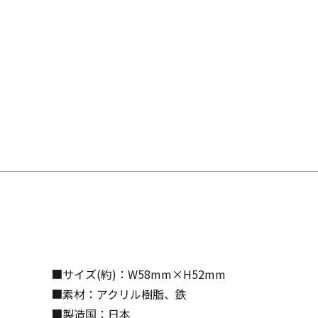
■サイズ(約)：W58mm×H52mm
■素材：アクリル樹脂、鉄
■製造国：日本