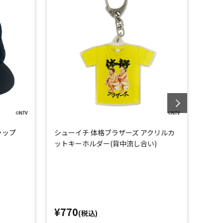
ャップ
シューイチ 体格ブラザーズ アクリルカ
シュ
ットキーホルダー(背中流し合い)
セッ
¥770
¥8
(税込)