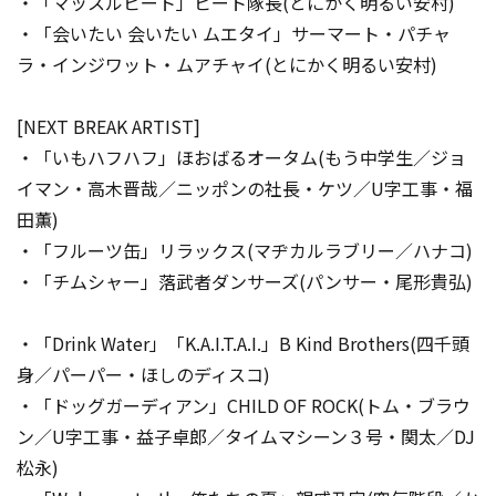
・「マッスルビート」ビート隊長(とにかく明るい安村)
・「会いたい 会いたい ムエタイ」サーマート・パチャ
ラ・インジワット・ムアチャイ(とにかく明るい安村)
[NEXT BREAK ARTIST]
・「いもハフハフ」ほおばるオータム(もう中学生／ジョ
イマン・高木晋哉／ニッポンの社長・ケツ／U字工事・福
田薫)
・「フルーツ缶」リラックス(マヂカルラブリー／ハナコ)
・「チムシャー」落武者ダンサーズ(パンサー・尾形貴弘)
・「Drink Water」「K.A.I.T.A.I.」B Kind Brothers(四千頭
身／パーパー・ほしのディスコ)
・「ドッグガーディアン」CHILD OF ROCK(トム・ブラウ
ン／U字工事・益子卓郎／タイムマシーン３号・関太／DJ
松永)