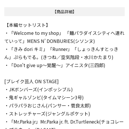
【商品詳細】
【本編セットリスト】
・「Welcome to my shop」 「麺パラダイスシティへ連れ
ていって」MENS N’ DONBURIES(シソンヌ)
・「きみ dori キミ」「Runner」「しょっきんすとっき
ん」ぷらもでる。(きつね／空気階段・水川かたまり)
・「Don't give up～覚醒～」アイニスタ(三四郎)
[ブレイク芸人 ON STAGE]
・JKボンバーズ(インポッシブル)
・鬼ギャルゾンビ(タイムマシーン3号)
・パラパラおじさん(パンサー・菅良太郎)
・ストレッチャーズ(ジャングルポケット)
・「Mr.Parka jr」Mr.Parka jr. ft. Dr.Turtleneck(チョコレー