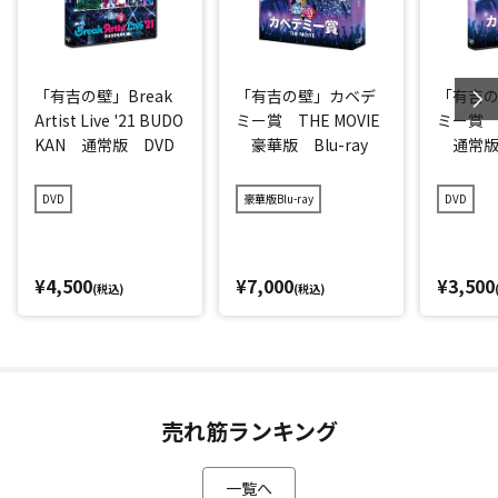
「有吉の壁」Break
「有吉の壁」カベデ
「有吉
Artist Live '21 BUDO
ミー賞 THE MOVIE
ミー賞 T
KAN 通常版 DVD
豪華版 Blu-ray
通常版
DVD
豪華版Blu-ray
DVD
¥4,500
¥7,000
¥3,500
(税込)
(税込)
売れ筋ランキング
一覧へ