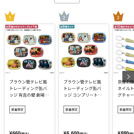
ブラウン管テレビ風
ブラウン管テレビ風
京佳お
トレーディング缶バ
トレーディング缶バ
ネイル
ッジ 有吉の壁 劇場版
ッジ コンプリートセ
グチャー
アドリブ大河～面白
ット 有吉の壁 劇場版
映画「
城の18人～
アドリブ大河～面白
奥田執
数量限定
数量限定
数量限定
城の18人～
様パリ
¥660
¥6,600
¥880
(税込)
(税込)
(税