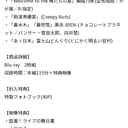
・「Welcome to the 俺たちの夏」親戚乃家(空気階段／か
が屋／R-指定)
・「助演男優賞」(Creepy Nuts)
・「鼻水木」「鼻吹雪」美炎-BIEN-(チョコレートプラネ
ット／パンサー・菅良太郎、向井慧)
・「あゝ日本」富士山どんぐり(とにかく明るい安村)
【商品詳細】
Blu-ray 2枚組
収録時間：本編135分＋特典映像
【封入特典】
特製フォトブック(40P)
【映像特典】
・密着！ライブの舞台裏