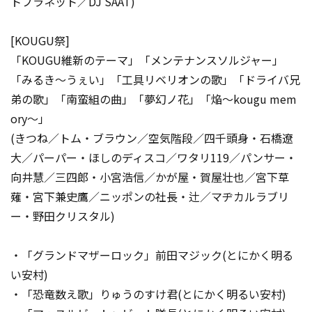
トプラネット／DJ SAAT)
[KOUGU祭]
「KOUGU維新のテーマ」「メンテナンスソルジャー」
「みるき～うぇい」「工具リベリオンの歌」「ドライバ兄
弟の歌」「南蛮組の曲」「夢幻ノ花」「焔～kougu mem
ory～」
(きつね／トム・ブラウン／空気階段／四千頭身・石橋遼
大／パーパー・ほしのディスコ／ワタリ119／パンサー・
向井慧／三四郎・小宮浩信／かが屋・賀屋壮也／宮下草
薙・宮下兼史鷹／ニッポンの社長・辻／マヂカルラブリ
ー・野田クリスタル)
・「グランドマザーロック」前田マジック(とにかく明る
い安村)
・「恐竜数え歌」りゅうのすけ君(とにかく明るい安村)