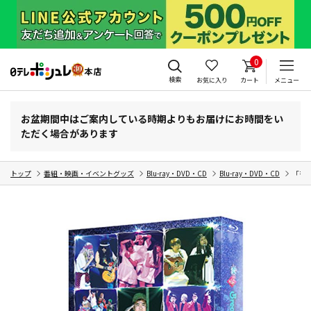
0
検索
お気に入り
カート
メニュー
お盆期間中はご案内している時期よりもお届けにお時間をい
ただく場合があります
トップ
番組・映画・イベントグッズ
Blu-ray・DVD・CD
Blu-ray・DVD・CD
「有吉の