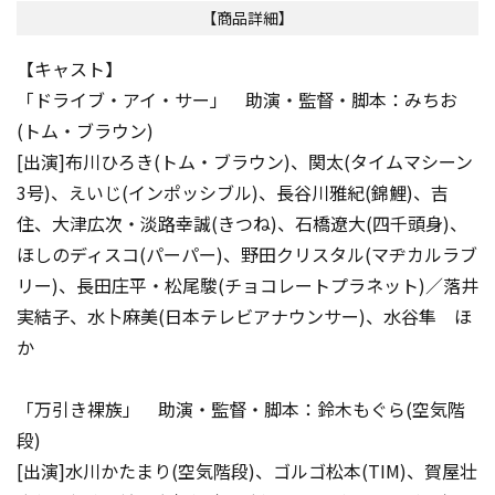
【商品詳細】
【キャスト】
「ドライブ・アイ・サー」 助演・監督・脚本：みちお
(トム・ブラウン)
[出演]布川ひろき(トム・ブラウン)、関太(タイムマシーン
3号)、えいじ(インポッシブル)、長谷川雅紀(錦鯉)、吉
住、大津広次・淡路幸誠(きつね)、石橋遼大(四千頭身)、
ほしのディスコ(パーパー)、野田クリスタル(マヂカルラブ
リー)、長田庄平・松尾駿(チョコレートプラネット)／落井
実結子、水卜麻美(日本テレビアナウンサー)、水谷隼 ほ
か
「万引き裸族」 助演・監督・脚本：鈴木もぐら(空気階
段)
[出演]水川かたまり(空気階段)、ゴルゴ松本(TIM)、賀屋壮