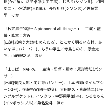
也(かが屋)、益子卓郎(U字工事)、じろう(シソンヌ)、相田
周二・小宮浩信(三四郎)、長谷川忍(シソンヌ)／佐藤栞
里 ほか
「秋定麗子物語～A pionner of all things～」 主演・監
督・脚本：友近
[出演]岩崎う大(かもめんたる)、とにかく明るい安村、あ
いなぷぅ(パーパー)、もう中学生／寺島しのぶ、原金太
郎、山崎銀之丞 ほか
「まっぱ MAPPA」 主演・監督・脚本：尾形貴弘(パン
サー)
[出演]菅良太郎・向井慧(パンサー)、山本浩司(タイムマシ
ーン3号)、後藤拓実(四千頭身)、太田博久・斉藤慎二(ジャ
ングルポケット)、イワクラ・中野周平(蛙亭)、ひるちゃん
(インポッシブル)／桑名愛斗 ほか