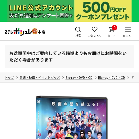
0
検索
お気に入り
カート
メニュー
お盆期間中はご案内している時期よりもお届けにお時間をい
ただく場合があります
トップ
番組・映画・イベントグッズ
Blu-ray・DVD・CD
Blu-ray・DVD・CD
「有吉