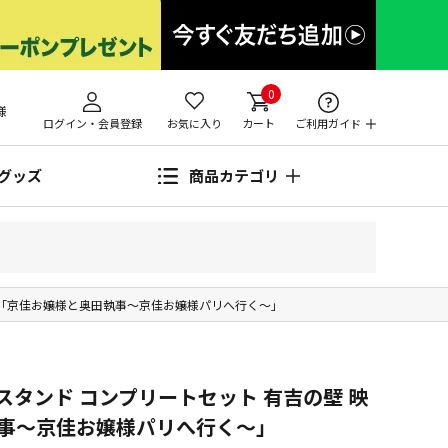
0
様
ログイン・会員登録
お気に入り
カート
ご利用ガイド
グッズ
商品カテゴリ
画「京佳お嬢様と奥田執事～京佳お嬢様パリへ行く～」
タンド コンプリートセット 有吉の壁 映
事～京佳お嬢様パリへ行く～」