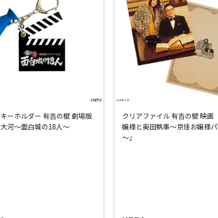
キーホルダー 有吉の壁 劇場版
クリアファイル 有吉の壁 映画
大河～面白城の18人～
嬢様と奥田執事～京佳お嬢様パ
～」