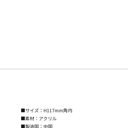
■サイズ：H117mm角内
■素材：アクリル
■製造国：中国