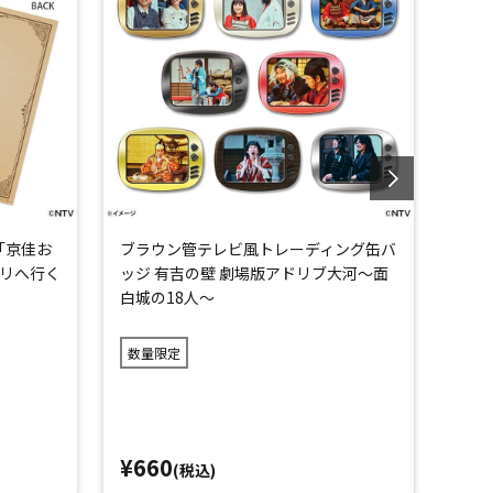
「京佳お
ブラウン管テレビ風トレーディング缶バ
ブラ
リへ行く
ッジ 有吉の壁 劇場版アドリブ大河～面
ッジ
白城の18人～
版ア
数量限定
数量
¥660
¥6,
(税込)