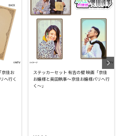
「京佳お
ステッカーセット 有吉の壁 映画「京佳
トレ
リへ行く
お嬢様と奥田執事～京佳お嬢様パリへ行
プリ
く～」
嬢様
～」
×