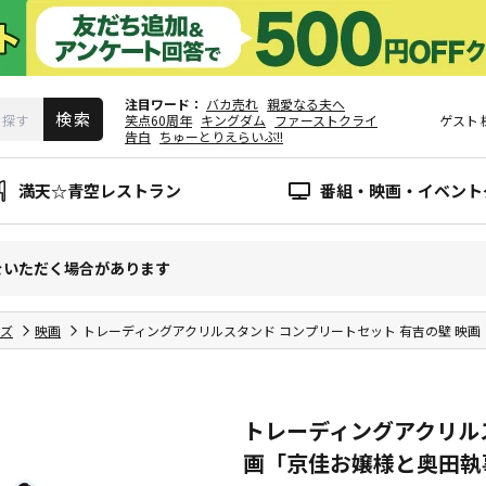
注目ワード
バカ売れ
親愛なる夫へ
笑点60周年
キングダム
ファーストクライ
ゲスト
告白
ちゅーとりえらいぶ!!
満天☆青空レストラン
番組・映画・イベント
をいただく場合があります
ズ
映画
トレーディングアクリルスタンド コンプリートセット 有吉の壁 映
トレーディングアクリルス
画「京佳お嬢様と奥田執