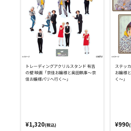
トレーディングアクリルスタンド 有吉
ステッカ
の壁 映画「京佳お嬢様と奥田執事～京
お嬢様
佳お嬢様パリへ行く～」
く～」
¥1,320
¥990
(税込)