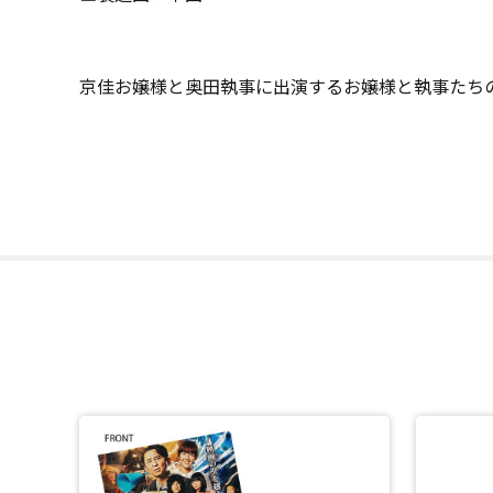
京佳お嬢様と奥田執事に出演するお嬢様と執事たちの