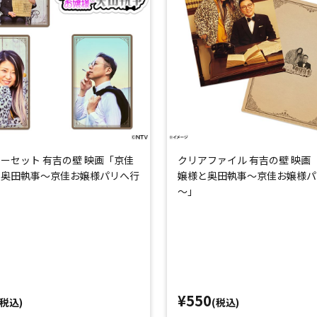
ーセット 有吉の壁 映画「京佳
クリアファイル 有吉の壁 映画
と奥田執事～京佳お嬢様パリへ行
嬢様と奥田執事～京佳お嬢様パ
～」
¥550
(税込)
(税込)