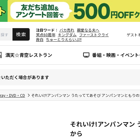
注目ワード
バカ売れ
親愛なる夫へ
笑点60周年
キングダム
ファーストクライ
ゲスト
告白
ちゅーとりえらいぶ!!
満天☆青空レストラン
番組・映画・イベント
をいただく場合があります
-ray・DVD・CD
それいけ!アンパンマン うたっててあそび アンパンマンともり
それいけ!アンパンマン 
から