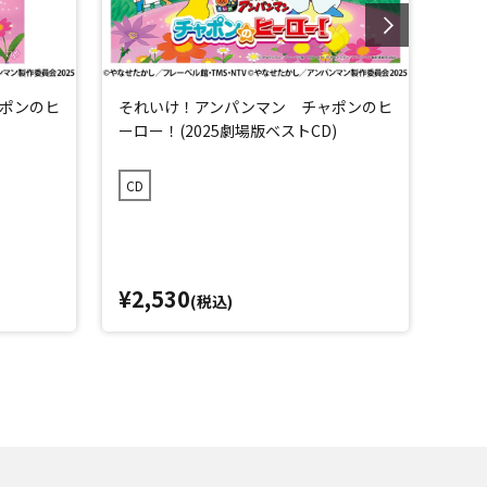
ポンのヒ
それいけ！アンパンマン チャポンのヒ
それ
ーロー！(2025劇場版ベストCD)
ト’2
CD
CD
¥2,530
¥2,
(税込)