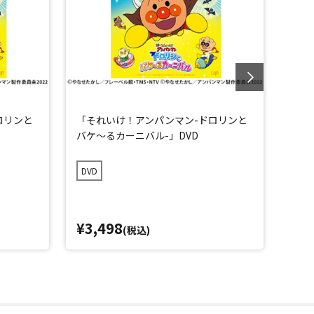
ロリンと
「それいけ！アンパンマン-ドロリンと
それ
バケ～るカーニバル-」DVD
リー
DVD
DVD
¥3,498
¥3,
(税込)