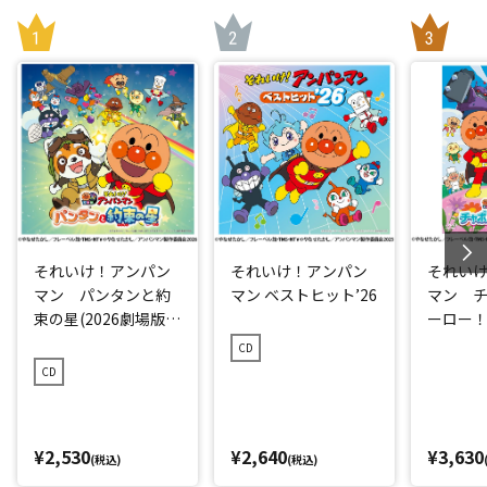
それいけ！アンパン
それいけ！アンパン
それい
マン パンタンと約
マン ベストヒット’26
マン 
束の星(2026劇場版ベ
ーロー！ 
ストCD)
CD
CD
¥2,530
¥2,640
¥3,630
(税込)
(税込)