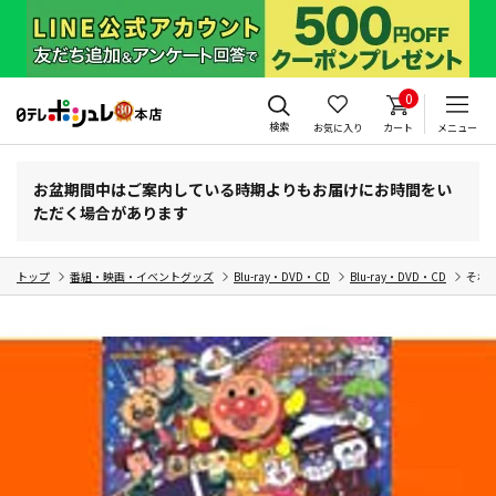
0
検索
お気に入り
カート
メニュー
お盆期間中はご案内している時期よりもお届けにお時間をい
ただく場合があります
トップ
番組・映画・イベントグッズ
Blu-ray・DVD・CD
Blu-ray・DVD・CD
それ