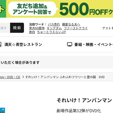
注目ワード
バカ売れ
親愛なる夫へ
笑点60周年
キングダム
ファーストクライ
ゲスト
告白
ちゅーとりえらいぶ!!
満天☆青空レストラン
番組・映画・イベント
をいただく場合があります
-ray・DVD・CD
それいけ！アンパンマン ふわふわフワリーと雲の国 DVD
それいけ！アンパンマン
劇場作品第32弾がDVD化