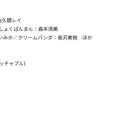
佐久間レイ
しょくぱんまん：島本須美
いみか／クリームパンダ：長沢美樹 ほか
ッチャブル)