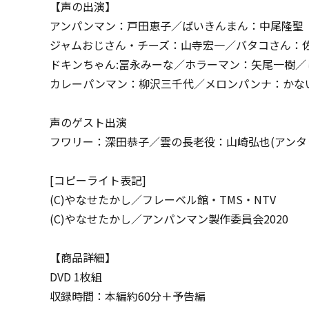
【声の出演】
アンパンマン：戸田恵子／ばいきんまん：中尾隆聖
ジャムおじさん・チーズ：山寺宏一／バタコさん：
ドキンちゃん:冨永みーな／ホラーマン：矢尾一樹／
カレーパンマン：柳沢三千代／メロンパンナ：かな
声のゲスト出演
フワリー：深田恭子／雲の長老役：山崎弘也(アンタ
[コピーライト表記]
(C)やなせたかし／フレーベル館・TMS・NTV
(C)やなせたかし／アンパンマン製作委員会2020
【商品詳細】
DVD 1枚組
収録時間：本編約60分＋予告編