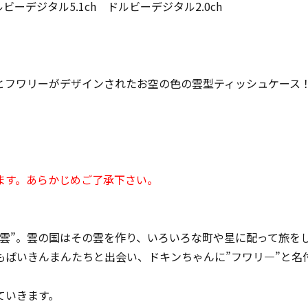
ビーデジタル5.1ch ドルビーデジタル2.0ch
とフワリーがデザインされたお空の色の雲型ティッシュケース
ます。あらかじめご了承下さい。
！
雲”。雲の国はその雲を作り、いろいろな町や星に配って旅を
もばいきんまんたちと出会い、ドキンちゃんに”フワリ―”と名
ていきます。