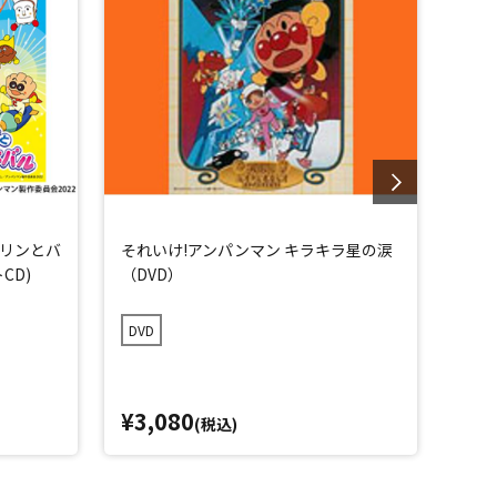
リンとバ
それいけ!アンパンマン キラキラ星の涙
それ
CD)
（DVD）
つ（
DVD
DVD
¥3,080
¥3,
(税込)