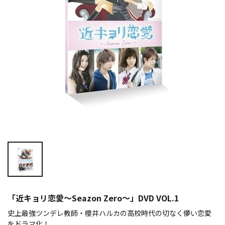
「近キョリ恋愛～Seazon Zero～」DVD VOL.1
史上最強ツンデレ教師・櫻井ハルカの高校時代の切なく儚い恋愛
をドラマ化！