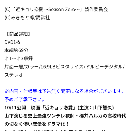
(C)「近キョリ恋愛～Season Zero～」製作委員会
(C)みきもと凛/講談社
【商品詳細】
DVD1枚
本編約69分
♯1～♯3収録
片面一層/カラー/16:9LBビスタサイズ/ドルビーデジタル/
ステレオ
※内容・仕様等は予告無く変更になる場合がございます。
予めご了承下さい。
10/11公開 映画「近キョリ恋愛」(主演：山下智久)
山下演じる史上最強ツンデレ教師・櫻井ハルカの高校時代
の切なく儚い恋愛をドラマ化！