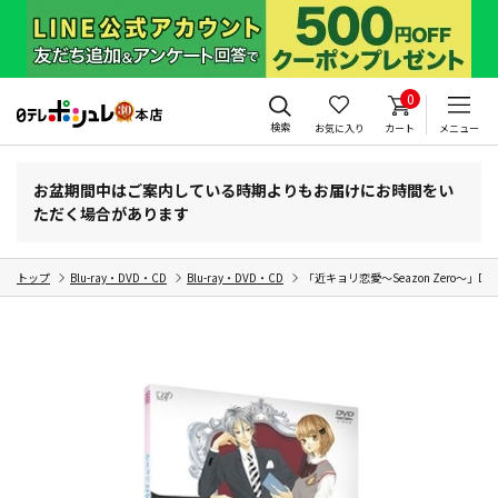
0
検索
お気に入り
カート
メニュー
お盆期間中はご案内している時期よりもお届けにお時間をい
ただく場合があります
トップ
Blu-ray・DVD・CD
Blu-ray・DVD・CD
「近キョリ恋愛～Seazon Zero～」DVD 