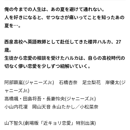
俺の今までの人生は、あの夏を避けて通れない。
人を好きになると、せつなさが痛いってことを知ったあの
夏を…。
西泉高校へ英語教師として赴任してきた櫻井ハルカ、27
歳。
生徒から恋愛の相談を受けたハルカは、自らの高校時代の
切なく儚い恋愛を少しずつ紐解いていく――。
阿部顕嵐(ジャニーズJr.) 石橋杏奈 足立梨花 岸優太(ジ
ャニーズJr.)
高橋颯・田島将吾・長妻怜央(ジャニーズJr.)
小山内花凜 岡山天音 永山たかし／小松菜奈
山下智久(劇場版「近キョリ恋愛」特別出演)