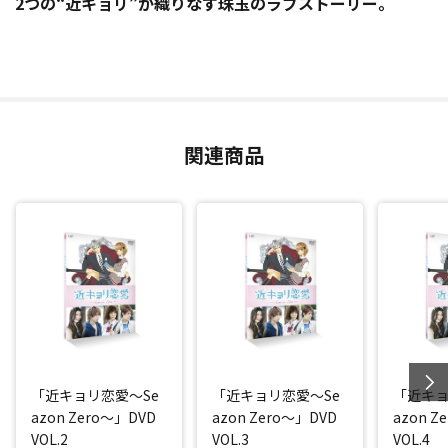
2つの“近キョリ”が織りなす珠玉のラブストーリー。
関連商品
「近キョリ恋愛～Se
「近キョリ恋愛～Se
「近キョ
azon Zero～」DVD
azon Zero～」DVD
azon Z
VOL.2
VOL.3
VOL.4