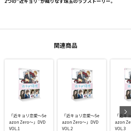
2つの“近キョリ”が織りなす珠玉のラブストーリー。
関連商品
「近キョリ恋愛～Se
「近キョリ恋愛～Se
「近キョ
azon Zero～」DVD
azon Zero～」DVD
azon Z
VOL.1
VOL.2
VOL.3