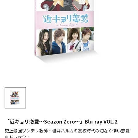
「近キョリ恋愛～Seazon Zero～」Blu-ray VOL.2
史上最強ツンデレ教師・櫻井ハルカの高校時代の切なく儚い恋愛
をドラマ化！