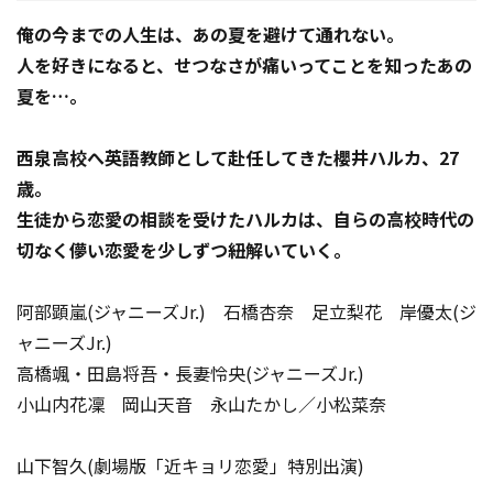
俺の今までの人生は、あの夏を避けて通れない。
人を好きになると、せつなさが痛いってことを知ったあの
夏を…。
西泉高校へ英語教師として赴任してきた櫻井ハルカ、27
歳。
生徒から恋愛の相談を受けたハルカは、自らの高校時代の
切なく儚い恋愛を少しずつ紐解いていく――。
阿部顕嵐(ジャニーズJr.) 石橋杏奈 足立梨花 岸優太(ジ
ャニーズJr.)
高橋颯・田島将吾・長妻怜央(ジャニーズJr.)
小山内花凜 岡山天音 永山たかし／小松菜奈
山下智久(劇場版「近キョリ恋愛」特別出演)