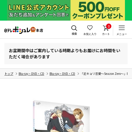
0
検索
お気に入り
カート
メニュー
お盆期間中はご案内している時期よりもお届けにお時間をい
ただく場合があります
トップ
Blu-ray・DVD・CD
Blu-ray・DVD・CD
「近キョリ恋愛～Seazon Zero～」Blu-ra