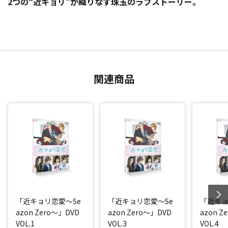
2つの“近キョリ”が織りなす珠玉のラブストーリー。
関連商品
「近キョリ恋愛～Se
「近キョリ恋愛～Se
「近キョ
azon Zero～」DVD
azon Zero～」DVD
azon Z
VOL.1
VOL.3
VOL.4