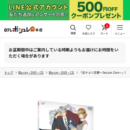
0
検索
お気に入り
カート
メニュー
お盆期間中はご案内している時期よりもお届けにお時間をい
ただく場合があります
トップ
Blu-ray・DVD・CD
Blu-ray・DVD・CD
「近キョリ恋愛～Seazon Zero～」DVD 