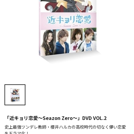
「近キョリ恋愛～Seazon Zero～」DVD VOL.2
史上最強ツンデレ教師・櫻井ハルカの高校時代の切なく儚い恋愛
をドラマ化！