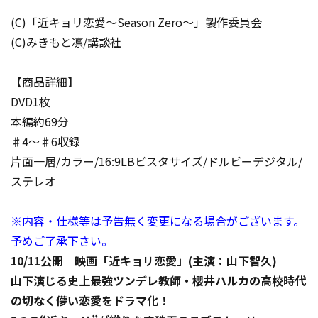
(C)「近キョリ恋愛～Season Zero～」製作委員会
(C)みきもと凛/講談社
【商品詳細】
DVD1枚
本編約69分
♯4～♯6収録
片面一層/カラー/16:9LBビスタサイズ/ドルビーデジタル/
ステレオ
※内容・仕様等は予告無く変更になる場合がございます。
予めご了承下さい。
10/11公開 映画「近キョリ恋愛」(主演：山下智久)
山下演じる史上最強ツンデレ教師・櫻井ハルカの高校時代
の切なく儚い恋愛をドラマ化！