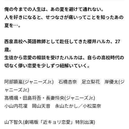
俺の今までの人生は、あの夏を避けて通れない。
人を好きになると、せつなさが痛いってことを知ったあの
夏を…。
西泉高校へ英語教師として赴任してきた櫻井ハルカ、27
歳。
生徒から恋愛の相談を受けたハルカは、自らの高校時代の
切なく儚い恋愛を少しずつ紐解いていく――。
阿部顕嵐(ジャニーズJr.) 石橋杏奈 足立梨花 岸優太(ジ
ャニーズJr.)
高橋颯・田島将吾・長妻怜央(ジャニーズJr.)
小山内花凜 岡山天音 永山たかし／小松菜奈
山下智久(劇場版「近キョリ恋愛」特別出演)